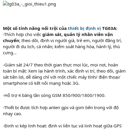
Một số tính năng nổi trội của
thiết bị định vị
TG03A:
-Thích hợp cho việc
giám sát, quản lý nhân viên vận
chuyển
; theo dõi, định vị người già, trẻ em, người đãng trí,
người đi du lịch, cá nhân; kiểm soát hàng hóa, hành lý, thú
cưng…
-Giám sát 24/7 theo thời gian thực mọi lúc, mọi nơi, hoàn
toàn bí mật: Xem lại hành trình, xác định vị trí, theo dõi, giám
sát tiện lợi, dễ dàng chỉ với một chiếc máy tính/ điện thoại/
smartphone có kết nối mạng hoặc 3G.
-Hỗ trợ 4 băng tần sóng GSM 850/900/1800/1900.
-Thiết bị được tích hợp anten gps và gsm bên trong với độ
nhạy cao.
-Định vị kép linh hoạt: định vị liên tục và linh hoạt giữa GPS