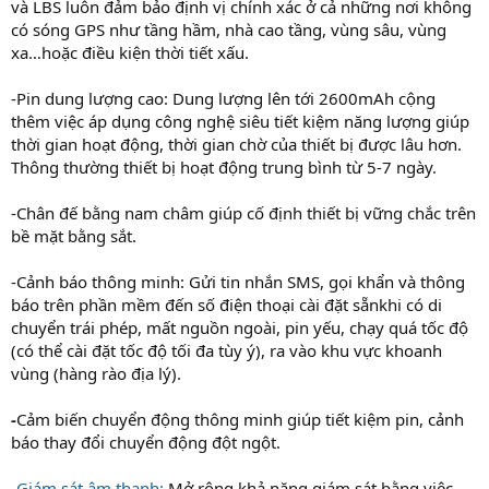
và LBS luôn đảm bảo định vị chính xác ở cả những nơi không
có sóng GPS như tầng hầm, nhà cao tầng, vùng sâu, vùng
xa…hoặc điều kiện thời tiết xấu.
-Pin dung lượng cao: Dung lượng lên tới 2600mAh cộng
thêm việc áp dụng công nghệ siêu tiết kiệm năng lượng giúp
thời gian hoạt động, thời gian chờ của thiết bị được lâu hơn.
Thông thường thiết bị hoạt động trung bình từ 5-7 ngày.
-Chân đế bằng nam châm giúp cố định thiết bị vững chắc trên
bề mặt bằng sắt.
-Cảnh báo thông minh: Gửi tin nhắn SMS, gọi khẩn và thông
báo trên phần mềm đến số điện thoại cài đặt sẵnkhi có di
chuyển trái phép, mất nguồn ngoài, pin yếu, chạy quá tốc độ
(có thể cài đặt tốc độ tối đa tùy ý), ra vào khu vực khoanh
vùng (hàng rào địa lý).
-
Cảm biến chuyển động thông minh giúp tiết kiệm pin, cảnh
báo thay đổi chuyển động đột ngột.
-
Giám sát âm thanh:
Mở rộng khả năng giám sát bằng việc