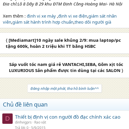
Địa chỉ:Lô 8 Dãy B 29 khu ĐTM Định Công-Hoàng Mai- Hà Nội
Xem thêm :
định vị xe máy
,
định vị xe điện
,
giám sát nhân
viên
,
giám sát hành trình hợp chuẩn
,
theo dõi người già
〈 [Mediamart]10 ngày sale khủng 2/9: mua laptop/pc
tặng 600k, hoàn 2 triệu khi TT bằng HSBC
Sáp vuốt tóc nam giá rẻ VANTACHI,SEBA, Gôm xịt tóc
LUXURIOUS Sản phẩm được tin dùng tại các SALON 〉
Đăng nhập một phát, tha hồ bình luận^^
Chủ đề liên quan
Thiết bị định vị con người đồ đạc chính xác cao
D
dinhvigprs
Rao vặt
Trả lời
0
5/9/2015