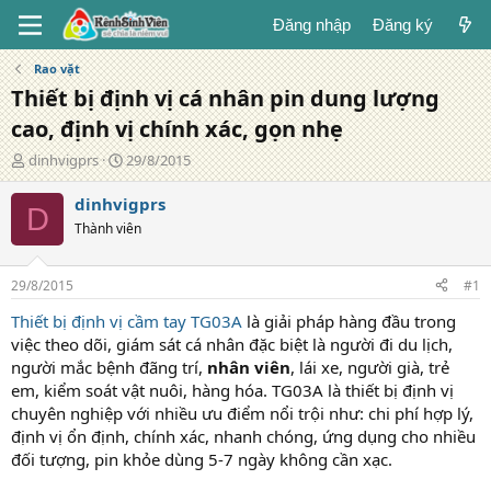
Đăng nhập
Đăng ký
Rao vặt
Thiết bị định vị cá nhân pin dung lượng
cao, định vị chính xác, gọn nhẹ
T
N
dinhvigprs
29/8/2015
á
g
c
à
dinhvigprs
D
g
y
Thành viên
i
đ
ả
ă
n
29/8/2015
#1
g
Thiết bị định vị cầm tay TG03A
là giải pháp hàng đầu trong
việc theo dõi, giám sát cá nhân đặc biệt là người đi du lịch,
người mắc bệnh đãng trí,
nhân viên
, lái xe, người già, trẻ
em, kiểm soát vật nuôi, hàng hóa. TG03A là thiết bị định vị
chuyên nghiệp với nhiều ưu điểm nổi trội như: chi phí hợp lý,
định vị ổn định, chính xác, nhanh chóng, ứng dụng cho nhiều
đối tượng, pin khỏe dùng 5-7 ngày không cần xạc.