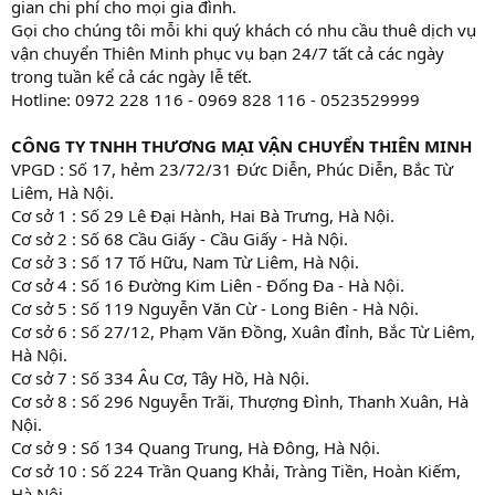
gian chi phí cho mọi gia đình.
Gọi cho chúng tôi mỗi khi quý khách có nhu cầu thuê dịch vụ
vận chuyển Thiên Minh phục vụ bạn 24/7 tất cả các ngày
trong tuần kể cả các ngày lễ tết.
Hotline: 0972 228 116 - 0969 828 116 - 0523529999
CÔNG TY TNHH THƯƠNG MẠI VẬN CHUYỂN THIÊN MINH
VPGD : Số 17, hẻm 23/72/31 Đức Diễn, Phúc Diễn, Bắc Từ
Liêm, Hà Nội.
Cơ sở 1 : Số 29 Lê Đại Hành, Hai Bà Trưng, Hà Nội.
Cơ sở 2 : Số 68 Cầu Giấy - Cầu Giấy - Hà Nội.
Cơ sở 3 : Số 17 Tố Hữu, Nam Từ Liêm, Hà Nội.
Cơ sở 4 : Số 16 Đường Kim Liên - Đống Đa - Hà Nội.
Cơ sở 5 : Số 119 Nguyễn Văn Cừ - Long Biên - Hà Nội.
Cơ sở 6 : Số 27/12, Phạm Văn Đồng, Xuân đỉnh, Bắc Từ Liêm,
Hà Nội.
Cơ sở 7 : Số 334 Âu Cơ, Tây Hồ, Hà Nội.
Cơ sở 8 : Số 296 Nguyễn Trãi, Thượng Đình, Thanh Xuân, Hà
Nội.
Cơ sở 9 : Số 134 Quang Trung, Hà Đông, Hà Nội.
Cơ sở 10 : Số 224 Trần Quang Khải, Tràng Tiền, Hoàn Kiếm,
Hà Nội.