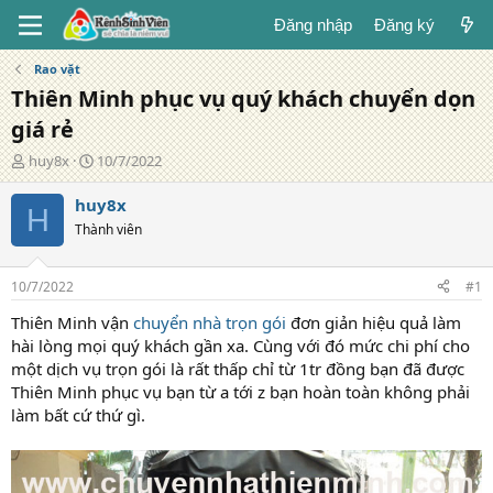
Đăng nhập
Đăng ký
Rao vặt
Thiên Minh phục vụ quý khách chuyển dọn
giá rẻ
T
N
huy8x
10/7/2022
á
g
c
à
huy8x
H
g
y
Thành viên
i
đ
ả
ă
n
10/7/2022
#1
g
Thiên Minh vận
chuyển nhà trọn gói
đơn giản hiệu quả làm
hài lòng mọi quý khách gần xa. Cùng với đó mức chi phí cho
một dịch vụ trọn gói là rất thấp chỉ từ 1tr đồng bạn đã được
Thiên Minh phục vụ bạn từ a tới z bạn hoàn toàn không phải
làm bất cứ thứ gì.