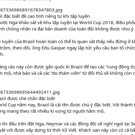
l đặc biệt đề cao tính riêng tư khi tập luyện
 nước Nga khảo sát về khu tập luyện tại World Cup 2018, điều phối
nh chóng nhận ra đại bản doanh của toàn đội không được như ý
p luyện của Brazil hoàn toàn có thể bị quan sát thấy nếu đứng ở k
n trộm, theo dõi, ông Edu Gaspar ngay lập tức yêu cầu ban tổ ch
h.
hàng rào này còn được gắn quốc kì Brazil để tạo các “rung động tí
m mộ, nhà báo và cả các “do thám viên” từ đối thủ sẽ không còn 
azil được che chắn đặc biệt
ld Cup năm nay, Brazil là cái tên được chú ý đặc biệt. Với thành t
g mang theo rất nhiều kì vọng từ người hâm mộ.
n thi đấu trên đất Nga, Neymar và các đồng đội sẽ nghỉ ngơi tại 
ệt vời được xây dựng từ thời Xô Viết. Khách sạn này còn có cả bã