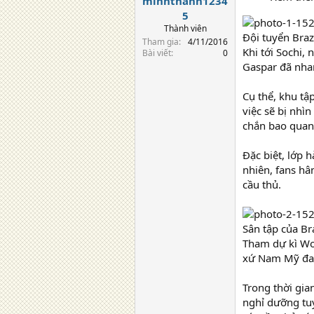
minhthanh1234
5
Thành viên
Đội tuyển Brazi
Tham gia
4/11/2016
Khi tới Sochi,
Bài viết
0
Gaspar đã nha
Cụ thể, khu tậ
việc sẽ bị nhì
chắn bao quan
Đặc biệt, lớp 
nhiên, fans hâ
cầu thủ.
Sân tập của Br
Tham dự kì Wor
xứ Nam Mỹ đan
Trong thời gia
nghỉ dưỡng tuy