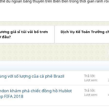
 thể du ngoạn bằng thuyền trên Biển Đen trong thời gian rảnh rỗi
ơng giá sỉ túi vải bố trơn
Dịch Vụ Kế Toán Trưởng c
ở đâu?
ng với số lượng của cà phê Brazil
Trả lời
Lượt xem
ndon khám phá chiếc đồng hồ Hublot
Trả lời
Lượt xem
up FIFA 2018