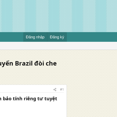
Đăng nhập
Đăng ký
uyển Brazil đòi che
#1
 bảo tính riêng tư tuyệt