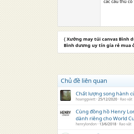
các cầu thủ có
〈 Xưởng may túi canvas Bình dư
Bình dương uy tín gía rẻ mua 
Chủ đề liên quan
Chất lượng song hành cù
hoanggviett
25/12/2020
Rao vặt
Cùng đồng hồ Henry Lo
dành riêng cho World C
henrylondon
13/6/2018
Rao vặt