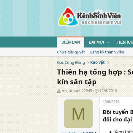
DIỄN ĐÀN
BÀI MỚI
TIỆN ÍC
Chưa giải quyết
Đăng ký thành viên
Góc Cộng Đồng
Rao vặt
Thiên hạ tổng hợp : S
kín sân tập
T
N
minhthanh12345
12/6/2018
á
g
c
à
12/6/2018
g
y
M
Đội tuyển B
i
đ
ả
ă
đối cho đại
n
g
Xem thêm