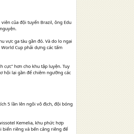
 viên của đội tuyển Brazil, ông Edu
 nguyện.
hu vực ga tàu gần đó. Và do lo ngại
ức World Cup phải dựng các tấm
ch cực” hơn cho khu tập luyện. Tuy
cơ hội lại gần để chiêm ngưỡng các
ích 5 lần lên ngôi vô địch, đội bóng
Swissotel Kemelia, khu phức hợp
i biển riêng và bến cảng riêng để