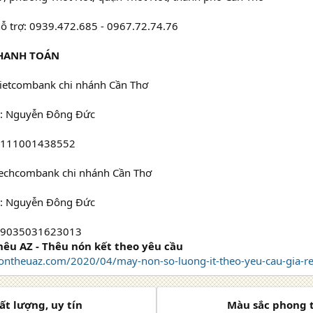
hỗ trợ: 0939.472.685 - 0967.72.74.76
THANH TOÁN
ietcombank chi nhánh Cần Thơ
n: Nguyễn Đông Đức
 0111001438552
echcombank chi nhánh Cần Thơ
n: Nguyễn Đông Đức
 19035031623013
hêu AZ - Thêu nón kết theo yêu cầu
ontheuaz.com/2020/04/may-non-so-luong-it-theo-yeu-cau-gia-re
ất lượng, uy tín
Màu sắc phong t