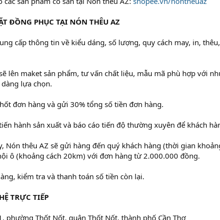
o các sản phẩm có sẵn tại Nón thêu AZ:
shopee.vn/nontheuaz
ẶT ĐỒNG PHỤC TẠI NÓN THÊU AZ
ung cấp thông tin về kiểu dáng, số lượng, quy cách may, in, thêu
sẽ lên maket sản phẩm, tư vấn chất liệu, mẫu mã phù hợp với nhu
 dàng lựa chọn.
hốt đơn hàng và gửi 30% tổng số tiền đơn hàng.
tiến hành sản xuất và báo cáo tiến độ thường xuyên để khách hà
ày, Nón thêu AZ sẽ gửi hàng đến quý khách hàng (thời gian khoảng
nội ô (khoảng cách 20km) với đơn hàng từ 2.000.000 đồng.
àng, kiểm tra và thanh toán số tiền còn lại.
 HỆ TRỰC TIẾP
1, phường Thốt Nốt, quận Thốt Nốt, thành phố Cần Thơ