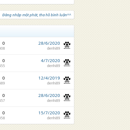
Đăng nhập một phát, tha hồ bình luận^^
0
28/6/2020
408
denhi89
0
4/7/2020
455
denhi89
0
12/4/2019
489
denhi89
0
28/6/2020
457
denhi89
0
15/7/2020
358
denhi89