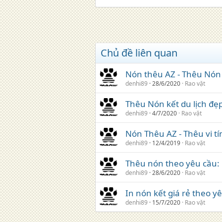
Chủ đề liên quan
Nón thêu AZ - Thêu Nón 
denhi89
28/6/2020
Rao vặt
Thêu Nón kết du lịch đẹp
denhi89
4/7/2020
Rao vặt
Nón Thêu AZ - Thêu vi tí
denhi89
12/4/2019
Rao vặt
Thêu nón theo yêu cầu:
denhi89
28/6/2020
Rao vặt
In nón kết giá rẻ theo y
denhi89
15/7/2020
Rao vặt