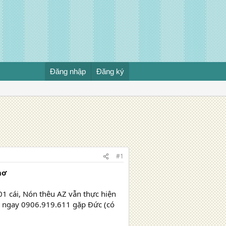
Đăng nhập
Đăng ký
#1
hơ
01 cái, Nón thêu AZ vẫn thực hiện
 hệ ngay 0906.919.611 gặp Đức (có