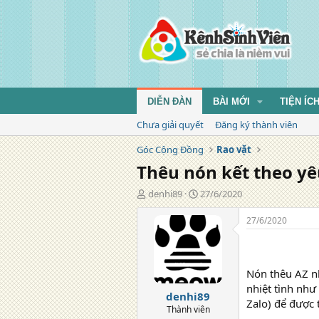
DIỄN ĐÀN
BÀI MỚI
TIỆN ÍC
Chưa giải quyết
Đăng ký thành viên
Góc Cộng Đồng
Rao vặt
Thêu nón kết theo yê
T
N
denhi89
27/6/2020
á
g
c
à
27/6/2020
g
y
i
đ
ả
ă
n
Nón thêu AZ nh
g
nhiệt tình như
denhi89
Zalo) để được 
Thành viên