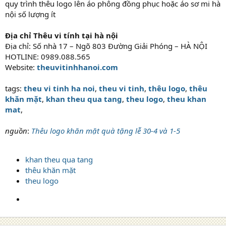
quy trình thêu logo lên áo phông đồng phục hoặc áo sơ mi hà
nội số lượng ít
Địa chỉ Thêu vi tính tại hà nội
Địa chỉ: Số nhà 17 – Ngõ 803 Đường Giải Phóng – HÀ NỘI
HOTLINE: 0989.088.565
Website:
theuvitinhhanoi.com
tags:
theu vi tinh ha noi
,
theu vi tinh
,
thêu logo
,
thêu
khăn mặt
,
khan theu qua tang
,
theu logo
,
theu khan
mat
,
nguồn
:
Thêu logo khăn mặt quà tặng lễ 30-4 và 1-5
khan theu qua tang
thêu khăn mặt
theu logo