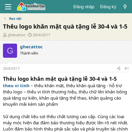
Đăng nhập
Đăng ký
Rao vặt
Thêu logo khăn mặt quà tặng lễ 30-4 và 1-5
T
N
ghecattoc
30/4/2017
á
g
c
à
ghecattoc
G
g
y
Thành viên
i
đ
ả
ă
n
30/4/2017
#1
g
Thêu logo khăn mặt quà tặng lễ 30-4 và 1-5
theu vi tinh
– thêu khăn mặt, thêu khăn quà tặng - hỗ trợ
thêu logo – thêu vi tính thương hiệu, thêu chữ lên khăn bông
quà tặng sự kiện, khăn quà tặng thể thao, khăn quảng cáo
khuyến mãi kèm sản phẩm
Sử dụng chất liệu sợi thêu chất lượng cao cấp. Cùng các loại
máy móc hiện đại đảm bảo thương hiệu được lên rõ nét nhất.
Luôn đảm bảo hình thêu phải sắc sảo và phải truyền tải chính