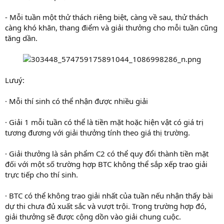
- Mỗi tuần một thử thách riêng biệt, càng về sau, thử thách
càng khó khăn, thang điểm và giải thưởng cho mỗi tuần cũng
tăng dần.
Lưuý:
· Mỗi thí sinh có thể nhận được nhiều giải
· Giải 1 mỗi tuần có thể là tiền mặt hoặc hiện vật có giá trị
tương đương với giải thưởng tính theo giá thị trường.
· Giải thưởng là sản phẩm C2 có thể quy đổi thành tiền mặt
đối với một số trường hợp BTC không thể sắp xếp trao giải
trực tiếp cho thí sinh.
· BTC có thể không trao giải nhất của tuần nếu nhận thấy bài
dự thi chưa đủ xuất sắc và vượt trội. Trong trường hợp đó,
giải thưởng sẽ được cộng dồn vào giải chung cuộc.