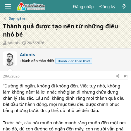
Đăng nhập
Đăng ký
Suy ngẫm
Thành quả được tạo nên từ những điều
nhỏ bé
T
N
Adonis
20/6/2026
á
g
c
à
Adonis
g
y
Thành viên thân thiết
Thành viên thân thiết
i
đ
ả
ă
n
20/6/2026
#1
g
“Đường đi ngắn, không đi không đến. Việc tuy nhỏ, không
làm không nên” là lời nhắc nhở giản dị nhưng chứa đựng
chân lý sâu sắc. Câu nói khẳng định rằng mọi thành quả đều
bắt đầu từ hành động, mọi mục tiêu đều được chinh phục
bằng những bước đi cụ thể, dù nhỏ bé đến đâu.
Trước hết, câu nói muốn nhấn mạnh rằng muốn đến một nơi
nào đó, dù con đường có ngắn đến mấy, con người vẫn phải