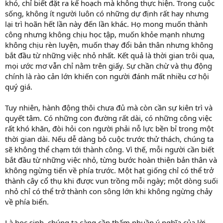
khó, chỉ biết đặt ra kế hoạch mà không thực hiện. Trong cuộc
sống, không ít người luôn có những dự định rất hay nhưng
lại trì hoãn hết lần này đến lần khác. Họ mong muốn thành
công nhưng không chịu học tập, muốn khỏe mạnh nhưng
không chịu rèn luyện, muốn thay đổi bản thân nhưng không
bắt đầu từ những việc nhỏ nhất. Kết quả là thời gian trôi qua,
mọi ước mơ vẫn chỉ nằm trên giấy. Sự chần chừ và thụ động
chính là rào cản lớn khiến con người đánh mất nhiều cơ hội
quý giá.
Tuy nhiên, hành động thôi chưa đủ mà còn cần sự kiên trì và
quyết tâm. Có những con đường rất dài, có những công việc
rất khó khăn, đòi hỏi con người phải nỗ lực bền bỉ trong một
thời gian dài. Nếu dễ dàng bỏ cuộc trước thử thách, chúng ta
sẽ không thể chạm tới thành công. Vì thế, mỗi người cần biết
bắt đầu từ những việc nhỏ, từng bước hoàn thiện bản thân và
không ngừng tiến về phía trước. Một hạt giống chỉ có thể trở
thành cây cổ thụ khi được vun trồng mỗi ngày; một dòng suối
nhỏ chỉ có thể trở thành con sông lớn khi không ngừng chảy
về phía biển.
Là học sinh, chúng ta càng cần thấm nhuần ý nghĩa của lời