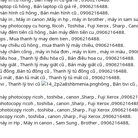
aptop cũ hỏng , Bán laptop cũ giá rẻ , 0906216488.
màn hình cũ hỏng , Bán màn hình cũ , 0906216488.
áy in , Máy in canon ,Máy in hp , máy in brother , máy in sam 
ay photocopy cu hong, Ricoh , Toshiba , Fuji Xerox , Sharp , Ca
máy đêm tiên cũ hỏng , bán máy đêm tiên cu ,0906216488.
ups , Mua thanh ly may dem tien , 0906216488.
may chiêu cũ hỏng , mua thanh lý máy chiêu, 0906216488.
máy châm công , máy in hóa đơn , máy in kim , máy in màu , 09
iêu hoa , Thanh lý điêu hòa cũ , Bán điêu hoa cu , 0906216488.
áy giăt , Thanh lý may giặt cũ , Bán máy giăt cũ , 0906216488.
ủ đông ,Bán tủ đông cũ , Thanh lý tủ đông cũ , 0906216488.
ủ mát , Bán tủ mát cũ , Thanh lý tủ mát cũ , 0906216488.
vi , Thanh lý tivi cũ
hỏng , Bán tivi cũ
áy photocopy ricoh , toshiba , canon ,Sharp , Fuji Xerox ,09062
hotocopy ricoh , toshiba , canon ,Sharp , Fuji Xerox ,090621648
otocopy ricoh , toshiba , canon ,Sharp , Fuji Xerox ,090621648
opy ricoh , toshiba , canon ,Sharp , Fuji Xerox ,0906216488.
áy in Hp , Máy in canon , Sam Sung , Brother , 0906216488,