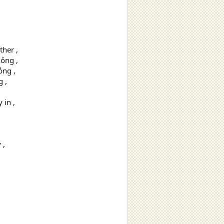
her ,
ỏng ,
ỏng ,
 ,
 in ,
 ,