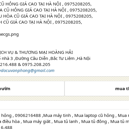
Ũ HỎNG GIÁ CAO TẠI HÀ NỘI , 0975208205,
 CŨ HỎNG GIÁ CAO TẠI HÀ NỘI , 0975208205,
 HÒA CŨ GIÁ CAO TẠI HÀ NỘI , 0975208205,
 CŨ GIÁ CAO TẠI HÀ NỘI , 0975208205,
ỊCH VỤ & THƯƠNG MẠI HOÀNG HẢI
ố nhà 3 ,Đường Câu Diễn ,Bắc Tư Liêm ,Hà Nội
6.216.488 & 0975.208.205
lydocuvanphong@gmail.com
 vườn
mua t
 hỏng , 0906216488 ,Mua máy tinh , Mua laptop cũ hỏng , Mua 
điều hòa , Mua máy giăt , Mua tủ lanh , Mua tủ đông , Mua tủ mát
16.488