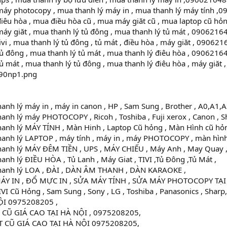
máy photocopy , mua thanh lý máy in , mua thanh lý máy tính ,
iêu hòa , mua điều hòa cũ , mua máy giăt cũ , mua laptop cũ hỏ
áy giăt , mua thanh lý tủ đông , mua thanh lý tủ mát , 09062164
ivi , mua thanh lý tủ đông , tủ mát , điều hòa , máy giăt , 090621
ủ đông , mua thanh lý tủ mát , mua thanh lý điêu hòa , 09062164
ủ mát , mua thanh lý tủ đông , mua thanh lý điêu hòa , máy giăt
nh lý máy in , máy in canon , HP , Sam Sung , Brother , A0,A1,
nh lý máy PHOTOCOPY , Ricoh , Toshiba , Fuji xerox , Canon , S
anh lý MÁY TÍNH , Màn Hinh , Laptop Cũ hỏng , Màn Hình cũ hỏn
anh lý LAPTOP , máy tính , máy in , máy PHOTOCOPY , màn hình
anh lý MÁY ĐÊM TIỀN , UPS , MÁY CHIẾU , Máy Anh , May Quay 
nh lý ĐIỀU HÒA , Tủ Lanh , Máy Giat , TIVI ,Tủ Đông ,Tủ Mát ,
anh lý LOA , ĐÀI , DÀN ÂM THANH , DÀN KARAOKE ,
ÁY IN , ĐỔ MỰC IN , SỬA MÁY TÍNH , SỬA MÁY PHOTOCOPY TẠI
I Cũ Hỏng , Sam Sung , Sony , LG , Toshiba , Panasonics , Sharp,
ỘI 0975208205 ,
CŨ GIÁ CAO TẠI HÀ NỘI , 0975208205,
 CŨ GIÁ CAO TẠI HÀ NỘI 0975208205,