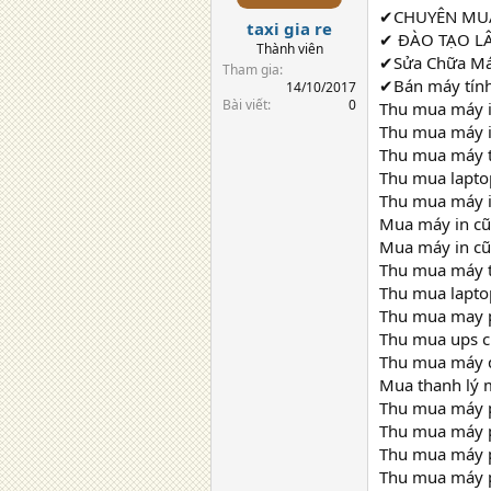
✔CHUYÊN MU
taxi gia re
✔ ĐÀO TẠO L
Thành viên
✔Sửa Chữa Máy 
Tham gia
✔Bán máy tính 
14/10/2017
Bài viết
0
Thu mua máy i
Thu mua máy i
Thu mua máy t
Thu mua lapto
Thu mua máy i
Mua máy in cũ
Mua máy in cũ
Thu mua máy tí
Thu mua laptop
Thu mua may p
Thu mua ups cũ
Thu mua máy đ
Mua thanh lý 
Thu mua máy p
Thu mua máy p
Thu mua máy p
Thu mua máy p