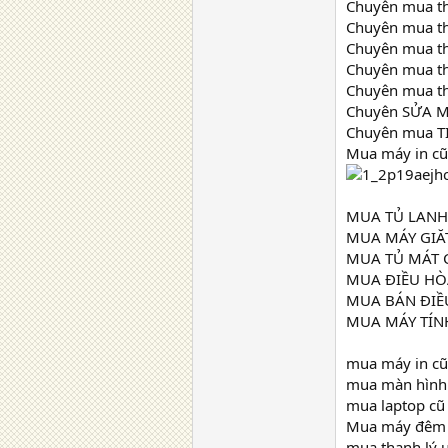
Chuyên mua th
Chuyên mua th
Chuyên mua th
Chuyên mua tha
Chuyên mua t
Chuyên SỬA M
Chuyên mua TIV
Mua máy in cũ
MUA TỦ LANH 
MUA MÁY GIĂT
MUA TỦ MÁT C
MUA ĐIỀU HÒA
MUA BÁN ĐIỀU
MUA MÁY TÍNH
mua máy in cũ
mua màn hình 
mua laptop cũ 
Mua máy đêm ti
mua thanh lý u