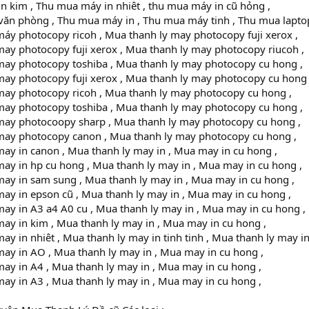
 kim , Thu mua máy in nhiêt , thu mua máy in cũ hỏng ,
ăn phòng , Thu mua máy in , Thu mua máy tinh , Thu mua lapto
áy photocopy ricoh , Mua thanh ly may photocopy fuji xerox ,
ay photocopy fuji xerox , Mua thanh ly may photocopy riucoh ,
may photocopy toshiba , Mua thanh ly may photocopy cu hong ,
may photocopy fuji xerox , Mua thanh ly may photocopy cu hong 
may photocopy ricoh , Mua thanh ly may photocopy cu hong ,
may photocopy toshiba , Mua thanh ly may photocopy cu hong ,
may photocoopy sharp , Mua thanh ly may photocopy cu hong ,
may photocopy canon , Mua thanh ly may photocopy cu hong ,
ay in canon , Mua thanh ly may in , Mua may in cu hong ,
ay in hp cu hong , Mua thanh ly may in , Mua may in cu hong ,
ay in sam sung , Mua thanh ly may in , Mua may in cu hong ,
ay in epson cũ , Mua thanh ly may in , Mua may in cu hong ,
ay in A3 a4 A0 cu , Mua thanh ly may in , Mua may in cu hong ,
ay in kim , Mua thanh ly may in , Mua may in cu hong ,
ay in nhiêt , Mua thanh ly may in tinh tinh , Mua thanh ly may in
ay in AO , Mua thanh ly may in , Mua may in cu hong ,
ay in A4 , Mua thanh ly may in , Mua may in cu hong ,
ay in A3 , Mua thanh ly may in , Mua may in cu hong ,