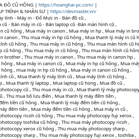
A ĐỒ CŨ HỎNG |
https://hoanghai-pc.com/
|
ÂP TRÌNH & NHÂN SƯ |
https://devmaster.vn/
tính - Máy in - Đổ Mực in - Bán đồ cũ ,
cũ - Bán máy in cũ - Bán laptop cũ -Bán màn hình cũ ,
n cũ hỏng , Mua máy in canon , Mua máy in hp , Mua máy in brot
n canon , Thu mua máy in hp cũ hỏng , Mua thanh lý máy in cũ h
ính cũ hỏng , Thu mua máy in cũ hỏng , Thu mua màn hình cũ h
p cũ hỏng , Thu mua máy in cũ hỏng , Thu mua màn hình cũ hỏng
n brother , Thu mua máy in canon , Thu mua máy in canon hp ,
 hỏng , Mua máy in canon cũ , Mua máy in hp cũ hỏng , Mua máy
 hỏng , mua máy in hp cũ hỏng , Mua máy in canon cũ hỏng ,
nh cũ , Mua thanh lý máy tính cũ , Mua máy tính cũ hỏng ,
 , Mua thanh lý laptop , Mua laptop cũ hong , Mua đồ cũ ,
hotocopy cũ , Thu mua máy in cũ , Mua thanh lý máy photocopy
 , Thu mua bộ lưu điên , Mua thanh lý máy đếm tiền ,
ếm tiền cũ hỏng , Mua thanh lý máy đếm tiền cũ hỏng ,
máy đếm tiền , Mua máy đếm tiền cũ hỏng , Mua máy in cũ ,
hotocopy ricoh cũ hỏng , Thu mua máy photocopy fuji xerox ,
hotocopy toshiba cũ hỏng , Thu mua máy photocopy ricoh ,
hotocopy xerox cũ hỏng , Thu mua máy photocopy sharp ,
hotocopy sharp , Thu mua máy photocopy fuji xerox , toshiba ,