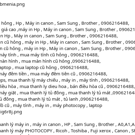
hỏng , Hp , Máy in canon , Sam Sung , Brother , 0906216488,
giá cao ,máy in Hp , Máy in canon , Sam Sung , Brother , 09062
n Hp , Máy in canon , Sam Sung , Brother , 0906216488,
 cũ hỏng , máy in Hp , Máy in canon , Sam Sung , Brother , 09
n cũ hỏng , máy in Hp , Máy in canon , Sam Sung , Brother , 09
máy tính , mua máy tính cũ hỏng , 0906216488,
màn hình , mua màn hình cũ hỏng ,0906216488,
laptop , mua laptop cũ hỏng , 0906216488,
máy đêm tiền , mua máy đêm tiên cũ , 0906216488,
ps, mua thanh lý máy chiếu , máy in , máy tính , 0906216488,
iều hòa , mua thanh ly dieu hoa , bán điều hòa cũ , 0906216488,
áy giặt , mua thanh lý tủ đông , mua thanh lý tủ mát ,09062164
ủ đông , mua thanh lý tủ mát , tủ lanh ,0906216488,
ồ cũ , máy tính , máy in , máy photocopy , laptop
nh lý máy in , máy in canon , HP , Sam Sung , Brother , A0,A1,
anh lý máy PHOTOCOPY , Ricoh , Toshiba , Fuji xerox , Canon , 