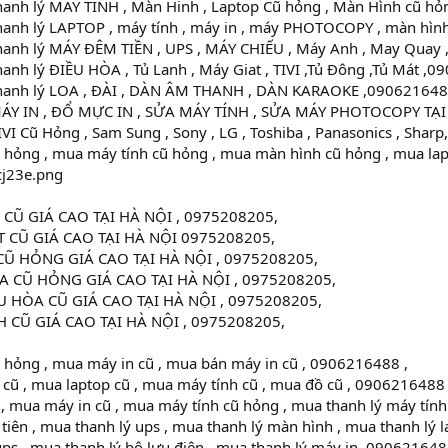
anh lý MÁY TÍNH , Màn Hinh , Laptop Cũ hỏng , Màn Hình cũ hỏ
anh lý LAPTOP , máy tính , máy in , máy PHOTOCOPY , màn hìn
anh lý MÁY ĐÊM TIỀN , UPS , MÁY CHIẾU , Máy Anh , May Quay 
nh lý ĐIỀU HÒA , Tủ Lanh , Máy Giat , TIVI ,Tủ Đông ,Tủ Mát ,0
hanh lý LOA , ĐÀI , DÀN ÂM THANH , DÀN KARAOKE ,090621648
ÁY IN , ĐỔ MỰC IN , SỬA MÁY TÍNH , SỬA MÁY PHOTOCOPY TẠI
I Cũ Hỏng , Sam Sung , Sony , LG , Toshiba , Panasonics , Shar
 hỏng , mua máy tính cũ hỏng , mua màn hình cũ hỏng , mua lap
CŨ GIÁ CAO TẠI HÀ NỘI , 0975208205,
 CŨ GIÁ CAO TẠI HÀ NỘI 0975208205,
Ũ HỎNG GIÁ CAO TẠI HÀ NỘI , 0975208205,
 CŨ HỎNG GIÁ CAO TẠI HÀ NỘI , 0975208205,
 HÒA CŨ GIÁ CAO TẠI HÀ NỘI , 0975208205,
 CŨ GIÁ CAO TẠI HÀ NỘI , 0975208205,
 hỏng , mua máy in cũ , mua bán máy in cũ , 0906216488 ,
cũ , mua laptop cũ , mua máy tính cũ , mua đồ cũ , 0906216488 
, mua máy in cũ , mua máy tính cũ hỏng , mua thanh lý máy tín
ên , mua thanh lý ups , mua thanh lý màn hình , mua thanh lý 
ps , mua thanh lý bộ lưu điên , mua thanh lý máy in ,090621648