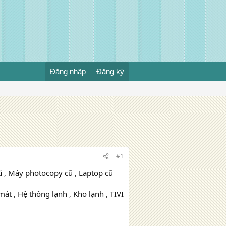
Đăng nhập
Đăng ký
#1
 , Máy photocopy cũ , Laptop cũ
át , Hệ thông lạnh , Kho lạnh , TIVI