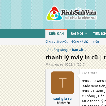
DIỄN ĐÀN
BÀI MỚI
TIỆN ÍC
Chưa giải quyết
Đăng ký thành viên
Góc Cộng Đồng
Rao vặt
thanh lý máy in cũ |
T
N
taxi gia re
22/11/2017
á
g
c
à
22/11/2017
g
y
T
0986661483Chu
i
đ
ả
ă
,Máy đêm tiên,
n
0906216488 , C
g
cũ hỏng , Dàn 
taxi gia re
Mua thanh lý 
Thành viên
Mua thanh lý m