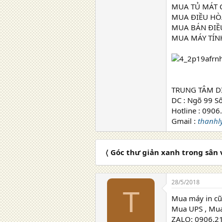
MUA TỦ MÁT C
MUA ĐIỀU HÒA
MUA BÁN ĐIỀU
MUA MÁY TÍNH
TRUNG TÂM D
DC : Ngõ 99 S
Hotline : 090
Gmail :
thanh
〈 Góc thư giản xanh trong sân
28/5/2018
T
Mua máy in cũ
Mua UPS , Mua 
ZALO: 0906.2