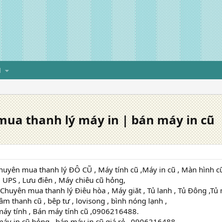
H
 mua thanh lý máy in | bán máy in cũ
yên mua thanh lý ĐÔ CŨ , Máy tính cũ ,Máy in cũ , Màn hình cũ
 UPS , Lưu điên , Máy chiêu cũ hỏng,
huyên mua thanh lý Điêu hòa , Máy giăt , Tủ lanh , Tủ Đông ,Tủ m
âm thanh cũ , bêp tư , lovisong , bình nóng lạnh ,
máy tính , Bán máy tính cũ ,0906216488.
áy in cũ hỏng , bán máy in cũ giá rẻ , 0906216488.