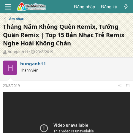
Đăng nhập
Đăng ký
Âm nhạc
Tháng Năm Không Quên Remix, Tướng
Quân Remix | Top 15 Bản Nhạc Trẻ Remix
Nghe Hoài Không Chán
T
N
hunganh11
23/8/2019
á
g
c
à
hunganh11
H
g
y
Thành viên
i
đ
ả
ă
n
23/8/2019
#1
g