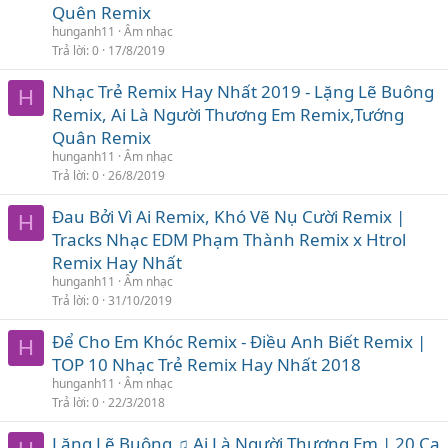
Quên Remix
hunganh11
Âm nhạc
Trả lời
0
17/8/2019
Nhạc Trẻ Remix Hay Nhất 2019 - Lặng Lẽ Buông
H
Remix, Ai Là Người Thương Em Remix,Tướng
Quân Remix
hunganh11
Âm nhạc
Trả lời
0
26/8/2019
Đau Bởi Vì Ai Remix, Khó Vẽ Nụ Cười Remix |
H
Tracks Nhạc EDM Phạm Thành Remix x Htrol
Remix Hay Nhất
hunganh11
Âm nhạc
Trả lời
0
31/10/2019
Để Cho Em Khóc Remix - Điều Anh Biết Remix |
H
TOP 10 Nhạc Trẻ Remix Hay Nhất 2018
hunganh11
Âm nhạc
Trả lời
0
22/3/2018
Lặng Lẽ Buông ♫ Ai Là Người Thương Em | 20 Ca