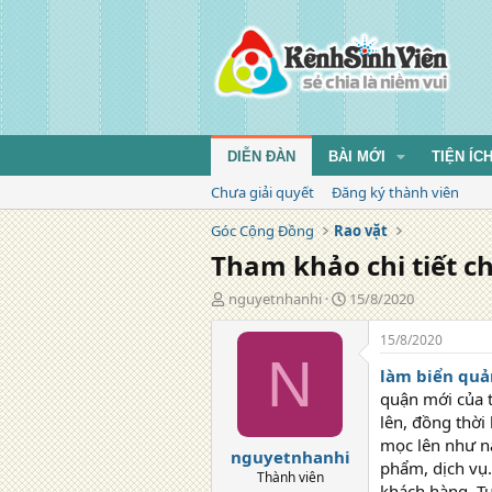
DIỄN ĐÀN
BÀI MỚI
TIỆN ÍC
Chưa giải quyết
Đăng ký thành viên
Góc Cộng Đồng
Rao vặt
Tham khảo chi tiết ch
T
N
nguyetnhanhi
15/8/2020
á
g
c
à
15/8/2020
g
y
N
làm biển quản
i
đ
ả
ă
quận mới của t
n
lên, đồng thời
g
mọc lên như nấ
nguyetnhanhi
phẩm, dịch vụ…
Thành viên
khách hàng. Tu