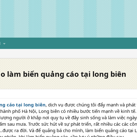
H
o làm biển quảng cáo tại long biên
g cáo tại long biên
, dịch vụ được chúng tôi đẩy mạnh và phát
hành phố Hà Nội, Long biên có nhiều bước tiến mạnh về kinh tế.
 lượng người ở khắp nơi quy tụ về đây sinh sống và làm việc ngà
m sau mưa. Trước sức hút về sự phát triển, rất nhiều các các côn
được ra đời. Và để quảng bá cho mình, làm biển quảng cáo tại L
y nhiên, khi làm biển quảng cáo, cần lưu ý những điều sau.