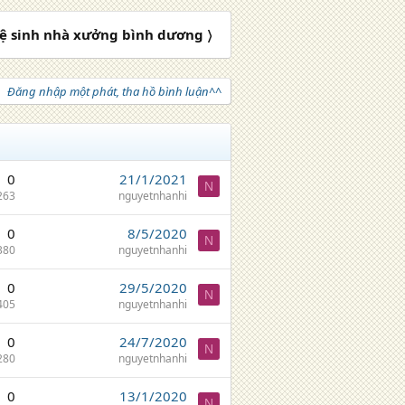
ệ sinh nhà xưởng bình dương 〉
Đăng nhập một phát, tha hồ bình luận^^
0
21/1/2021
N
263
nguyetnhanhi
0
8/5/2020
N
380
nguyetnhanhi
0
29/5/2020
N
405
nguyetnhanhi
0
24/7/2020
N
280
nguyetnhanhi
0
13/1/2020
N