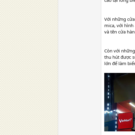
cáo tại long bi
Với những cửa 
mica, với hình
và tên cửa hàng
Còn với những 
thu hút được s
lớn để làm biể