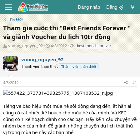
Đăng nhập
Đăng ký
Tin 360°
Tham gia cuộc thi "Best Friends Forever "
và giành Voucher du lịch 10tr đồng
T
N
T
vuong_nguyen_92
4/8/2012
best friends forever
á
g
ừ
c
à
k
vuong_nguyen_92
g
y
h
Thành viên thân thiết
Thành viên thân thiết
i
đ
ó
ả
ă
a
n
4/8/2012
#1
g
Tiếng ve báo hiệu một mùa hè sôi động đang đến, ắt hẳn ai
cũng có rất nhiều kế hoạch cho mùa hè của mình. Và KFC
cũng có 1 kế hoạch dành cho các bạn. Hãy kể 1 câu chuyện về
nhóm bạn của mình để giành những chuyến du lịch thật thú
vị trong mùa hè này các bạn nhé