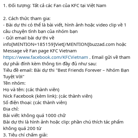
1. Đối tượng: Tất cả các Fan của KFC tại Việt Nam
2. Cách thức tham gia:
- Bài dự thi có thể là bài viết, hình ảnh hoặc video clip về 1
câu chuyện tình bạn của nhóm bạn
- Gửi email bài dự thi về
info[MENTION=185159]Viet[/MENTION]buzzad.com hoặc
Message về Fan page KFC Vietnam
https://www.facebook.com/KFCVietnam
. Email gửi về tham
dự phải đính kèm thông tin đầy đủ như sau:
Tiêu đề email: Bài dự thi "Best Friends Forever – Nhóm Bạn
Tuyệt Vời"
Tên nhóm:
Họ và tên: (các thành viên)
Nick Facebook (kèm link): (các thành viên)
Số điện thoại: (các thành viên)
Địa chỉ:
Bài viết: không quá 1000 chữ
Bài dự thi là hình ảnh hoặc clip: phần chú thích tác phẩm
không quá 200 từ
3. Tiêu chí chấm giải: