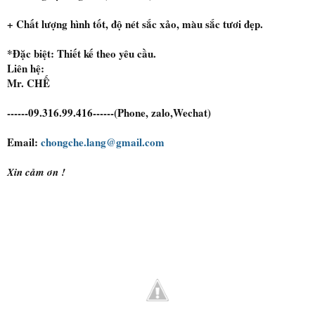
+ Chất lượng hình tốt, độ nét sắc xảo, màu sắc tươi đẹp.
*Đặc biệt: Thiết kế theo yêu cầu.
Liên hệ:
Mr. CHẾ
------09.316.99.416------(Phone, zalo,Wechat)
Email:
chongche.lang@gmail.com
Xin cảm ơn !