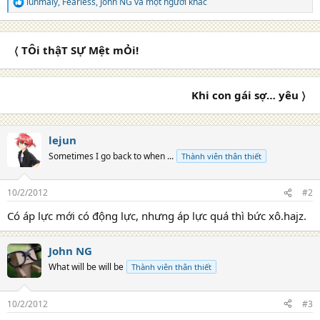
lunmaly
,
Fearless
,
John NG
và một người khác
R
e
a
c
〈 TÔi thậT SỰ Mệt mỎi!
t
i
o
n
Khi con gái sợ… yêu 〉
s
:
lejun
Sometimes I go back to when ...
Thành viên thân thiết
10/2/2012
#2
Có áp lực mới có động lực, nhưng áp lực quá thì bức xô.hajz.
John NG
What will be will be
Thành viên thân thiết
10/2/2012
#3