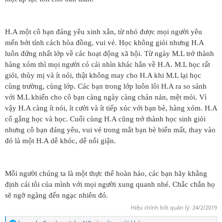
H.A một cô bạn đáng yêu xinh xắn, từ nhỏ được mọi người yêu
mến bởi tính cách hòa đồng, vui vẻ. Học không giỏi nhưng H.A
luôn đứng nhất lớp về các hoạt động xã hội. Từ ngày M.L trở thành
hàng xóm thì mọi người có cái nhìn khác hẳn về H.A. M.L học rất
giỏi, thùy mị và ít nói, thật không may cho H.A khi M.L lại học
cùng trường, cùng lớp. Các bạn trong lớp luôn lôi H.A ra so sánh
với M.L khiến cho cô bạn càng ngày càng chán nản, mệt mỏi. Vì
vậy H.A càng ít nói, ít cười và ít tiếp xúc với bạn bè, hàng xóm. H.A
cố gắng học và học. Cuối cùng H.A cũng trở thành học sinh giỏi
nhưng cô bạn đáng yêu, vui vẻ trong mắt bạn bè biến mất, thay vào
đó là một H.A dễ khóc, dễ nổi giận.
Mỗi người chúng ta là một thực thể hoàn hảo, các bạn hãy khẳng
định cái tôi của mình với mọi người xung quanh nhé. Chắc chắn họ
sẽ ngỡ ngàng đến ngạc nhiên đó.
Hiệu chỉnh bởi quản lý:
24/2/2019