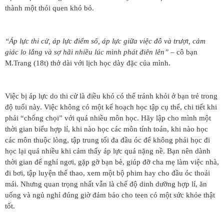
thành một thói quen khó bỏ.
“Áp lực thi cử, áp lực điểm số, áp lực giữa việc đỗ và trượt, cảm
giác lo lắng và sợ hãi nhiều lúc mình phát điên lên”
– cô bạn
M.Trang (18t) thở dài với lịch học dày đặc của mình.
Việc bị áp lực do thi cử là điều khó có thể tránh khỏi ở bạn trẻ trong
độ tuổi này. Việc không có một kế hoạch học tập cụ thể, chi tiết khi
phải “chống chọi” với quá nhiều môn học. Hãy lập cho mình một
thời gian biểu hợp lí, khi nào học các môn tính toán, khi nào học
các môn thuộc lòng, tập trung tối đa đầu óc để không phải học đi
học lại quá nhiều khi cảm thấy áp lực quá nặng nề. Bạn nên dành
thời gian để nghỉ ngơi, gặp gỡ bạn bè, giúp đỡ cha mẹ làm việc nhà,
đi bơi, tập luyện thể thao, xem một bộ phim hay cho đầu óc thoải
mái. Nhưng quan trọng nhất vẫn là chế độ dinh dưỡng hợp lí, ăn
uống và ngủ nghỉ đúng giờ đảm bảo cho teen có một sức khỏe thật
tốt.