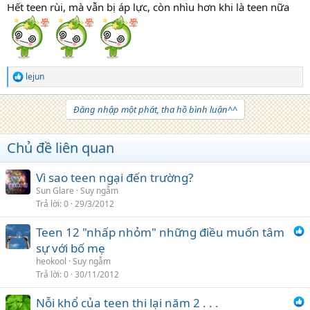
Hết teen rùi, mà vẫn bị áp lực, còn nhìu hơn khi là teen nữa
lejun
R
e
a
Đăng nhập một phát, tha hồ bình luận^^
c
t
i
Chủ đề liên quan
o
n
s
Vì sao teen ngại đến trường?
:
Sun Glare
Suy ngẫm
Trả lời
0
29/3/2012
Teen 12 "nhấp nhỏm" những điều muốn tâm
sự với bố mẹ
heokool
Suy ngẫm
Trả lời
0
30/11/2012
Nỗi khổ của teen thi lại năm 2 . . .