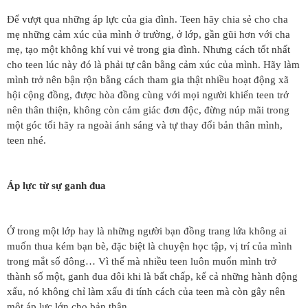
Để vượt qua những áp lực của gia đình. Teen hãy chia sẻ cho cha
mẹ những cảm xúc của mình ở trường, ở lớp, gần gũi hơn với cha
mẹ, tạo một không khí vui vẻ trong gia đình. Nhưng cách tốt nhất
cho teen lúc này đó là phải tự cân bằng cảm xúc của mình. Hãy làm
mình trở nên bận rộn bằng cách tham gia thật nhiều hoạt động xã
hội cộng đồng, được hòa đồng cùng với mọi người khiến teen trở
nên thân thiện, không còn cảm giác đơn độc, đừng núp mãi trong
một góc tối hãy ra ngoài ánh sáng và tự thay đổi bản thân mình,
teen nhé.
Áp lực từ sự ganh đua
Ở trong một lớp hay là những người bạn đồng trang lứa không ai
muốn thua kém bạn bè, đặc biệt là chuyện học tập, vị trí của mình
trong mắt số đông… Vì thế mà nhiều teen luôn muốn mình trở
thành số một, ganh đua đôi khi là bất chấp, kể cả những hành động
xấu, nó không chỉ làm xấu đi tính cách của teen mà còn gây nên
một áp lực lớn cho bản thân.