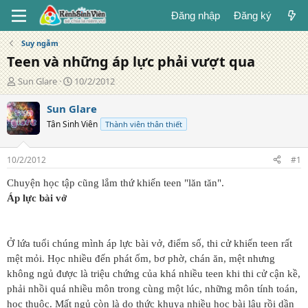
Đăng nhập
Đăng ký
Suy ngẫm
Teen và những áp lực phải vượt qua
T
N
Sun Glare
10/2/2012
á
g
c
à
Sun Glare
g
y
Tân Sinh Viên
Thành viên thân thiết
i
đ
ả
ă
n
10/2/2012
#1
g
Chuyện học tập cũng lắm thứ khiến teen "lăn tăn".
Áp lực bài vở
Ở lứa tuổi chúng mình áp lực bài vở, điểm số, thi cử khiến teen rất
mệt mỏi. Học nhiều đến phát ốm, bơ phờ, chán ăn, mệt nhưng
không ngủ được là triệu chứng của khá nhiều teen khi thi cử cận kề,
phải nhồi quá nhiều môn trong cùng một lúc, những môn tính toán,
học thuộc. Mất ngủ còn là do thức khuya nhiều học bài lâu rồi dần