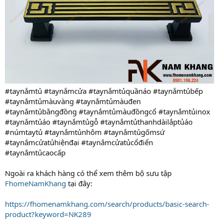
#taynắmtủ #taynắmcửa #taynắmtủquầnáo #taynắmtủbếp
#taynắmtủmàuvàng #taynắmtủmàuđen
#taynắmtủbằngđồng #taynắmtủmàuđồngcổ #taynắmtủinox
#taynắmtủáo #taynắmtủgỗ #taynắmtủthanhdàilắptủáo
#númtaytủ #taynắmtủnhôm #taynắmtủgốmsứ
#taynắmcửatủhiệnđại #taynắmcửatủcổđiển
#taynắmtủcaocấp
Ngoài ra khách hàng có thể xem thêm bộ sưu tập
FhomeNamKhang
tại đây:
https://fhomenamkhang.com/search/products/basic-search-
product?keyword=NK289