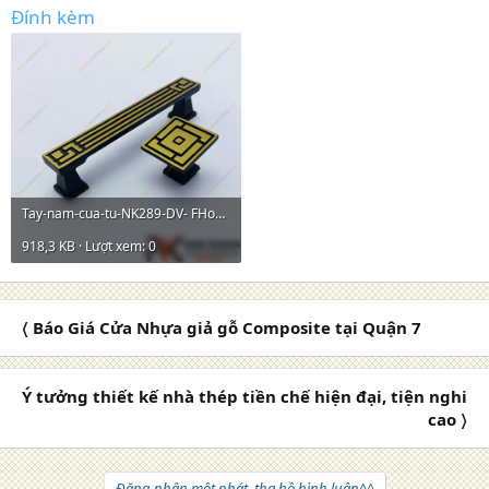
Đính kèm
Tay-nam-cua-tu-NK289-DV- FHomeNamKhang (6).jpg
918,3 KB · Lượt xem: 0
〈 Báo Giá Cửa Nhựa giả gỗ Composite tại Quận 7
Ý tưởng thiết kế nhà thép tiền chế hiện đại, tiện nghi
cao 〉
Đăng nhập một phát, tha hồ bình luận^^