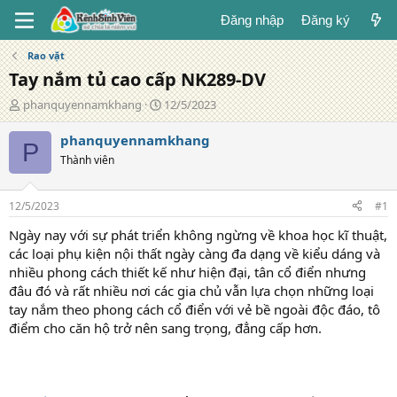
Đăng nhập
Đăng ký
Rao vặt
Tay nắm tủ cao cấp NK289-DV
T
N
phanquyennamkhang
12/5/2023
á
g
c
à
phanquyennamkhang
P
g
y
Thành viên
i
đ
ả
ă
n
12/5/2023
#1
g
Ngày nay với sự phát triển không ngừng về khoa học kĩ thuật,
các loại phụ kiện nội thất ngày càng đa dạng về kiểu dáng và
nhiều phong cách thiết kế như hiện đại, tân cổ điển nhưng
đâu đó và rất nhiều nơi các gia chủ vẫn lựa chọn những loại
tay nắm theo phong cách cổ điển với vẻ bề ngoài độc đáo, tô
điểm cho căn hộ trở nên sang trọng, đẳng cấp hơn.