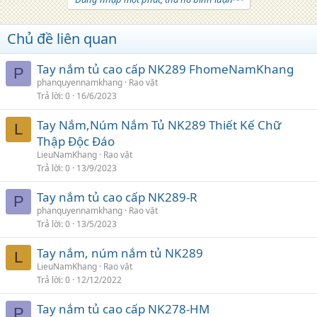
Chủ đề liên quan
Tay nắm tủ cao cấp NK289 FhomeNamKhang
P
phanquyennamkhang
Rao vặt
Trả lời
0
16/6/2023
Tay Nắm,Núm Nắm Tủ NK289 Thiết Kế Chữ
L
Thập Độc Đáo
LieuNamKhang
Rao vặt
Trả lời
0
13/9/2023
Tay nắm tủ cao cấp NK289-R
P
phanquyennamkhang
Rao vặt
Trả lời
0
13/5/2023
Tay nắm, núm nắm tủ NK289
L
LieuNamKhang
Rao vặt
Trả lời
0
12/12/2022
Tay nắm tủ cao cấp NK278-HM
P