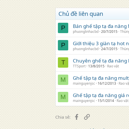
Chủ đề liên quan
Bán ghế tập tạ đa năng
P
phuonglinhacbd
20/7/2015
Thùn
Giới thiệu 3 giàn tạ hot
P
phuonglinhacbd
24/7/2015
Thùn
Chuyên ghế tạ đa năng M
T
TTSport
13/8/2015
Rao vặt
Ghế tập tạ đa năng mult
M
mainguyenjsc
16/12/2013
Rao vặ
Ghế tập tạ đa năng giá r
M
mainguyenjsc
15/1/2014
Rao vặt
Facebook
Liên kết
Chia sẻ: