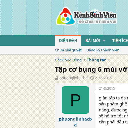
DIỄN ĐÀN
BÀI MỚI
TIỆN ÍC
Chưa giải quyết
Đăng ký thành viên
Góc Cộng Đồng
Thùng rác
Tập cơ bụng 6 múi vớ
T
N
phuonglinhacbd
21/8/2015
á
g
c
à
21/8/2015
g
y
P
giàn tập tạ đa
i
đ
ả
ă
sản phẩm ghế 
n
năng, được ngư
g
sẽ hỗ trợ tốt 
phuonglinhacb
cần phải đầu t
d