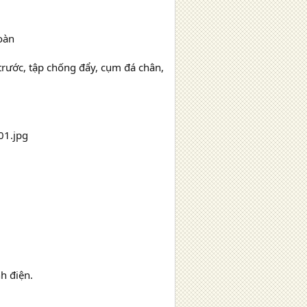
oàn
 trước, tập chống đẩy, cụm đá chân,
h điện.