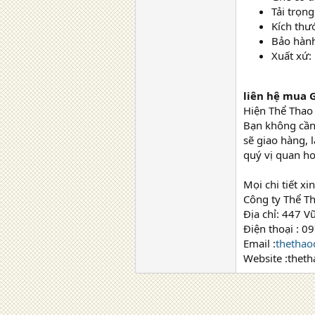
Tải trọng
Kích thư
Bảo hành
Xuất xứ:
liên hệ mua 
Hiện Thể Thao
Bạn không cần 
sẽ giao hàng, 
quý vị quan ho
Mọi chi tiết xin
Công ty Thể T
Địa chỉ: 447 V
Điện thoại : 0
Email :
thetha
Website :thet