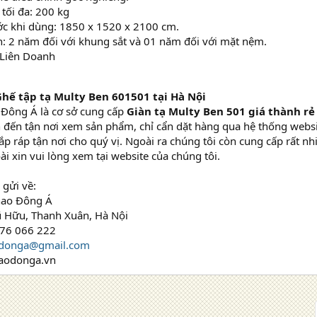
 tối đa: 200 kg
ớc khi dùng: 1850 x 1520 x 2100 cm.
: 2 năm đối với khung sắt và 01 năm đối với mặt nệm.
 Liên Doanh
Ghế tập tạ Multy Ben 601501 tại Hà Nội
 Đông Á là cơ sở cung cấp
Giàn tạ Multy Ben 501 giá thành rẻ
đến tận nơi xem sản phẩm, chỉ cẩn dặt hàng qua hệ thống websi
lắp ráp tận nơi cho quý vị. Ngoài ra chúng tôi còn cung cấp rất 
ài xin vui lòng xem tại website của chúng tôi.
 gửi về:
hao Đông Á
ũ Hữu, Thanh Xuân, Hà Nội
976 066 222
odonga@gmail.com
haodonga.vn