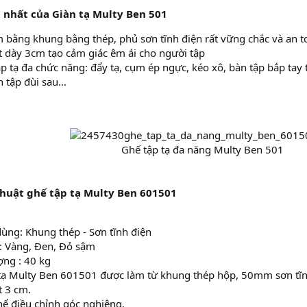
i nhất của Giàn tạ Multy Ben 501
 bằng khung bằng thép, phủ sơn tĩnh điện rất vững chắc và an t
dày 3cm tạo cảm giác êm ái cho người tập
ập tạ đa chức năng: đẩy tạ, cụm ép ngực, kéo xô, bàn tập bắp tay
 tập đùi sau…
Ghế tập tạ đa năng Multy Ben 501​
thuật ghế tập tạ Multy Ben 601501
 dùng: Khung thép - Sơn tĩnh điện
: Vàng, Đen, Đỏ sậm
ợng : 40 kg
tạ Multy Ben 601501 được làm từ khung thép hộp, 50mm sơn tĩn
 3 cm.
hể điều chỉnh góc nghiêng.