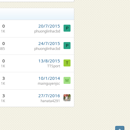
0
20/7/2015
P
1K
phuonglinhacbd
0
24/7/2015
P
885
phuonglinhacbd
0
13/8/2015
T
1K
TTSport
3
10/1/2014
M
1K
mainguyenjsc
3
27/7/2016
1K
hanata4291