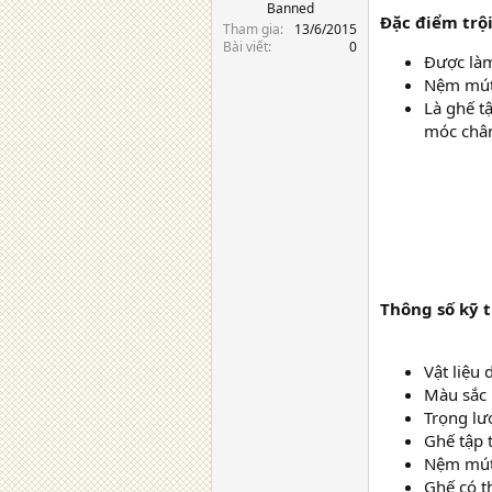
Banned
Đặc điểm trộ
Tham gia
13/6/2015
Bài viết
0
Được làm
Nệm mút 
Là ghế t
móc chân
Thông số kỹ 
Vật liệu
Màu sắc 
Trọng lư
Ghế tập 
Nệm mút
Ghế có t