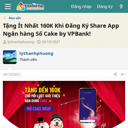
Đăng nhập
Đăng ký
Rao vặt
Tặng Ít Nhất 160K Khi Đăng Ký Share App
Ngân hàng Số Cake by VPBank!
T
N
lythanhphuong
29/10/2021
á
g
c
à
lythanhphuong
g
y
Thành viên
i
đ
ả
ă
n
29/10/2021
#1
g