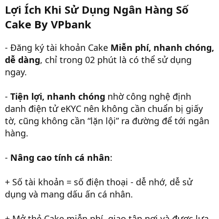
Lợi Ích Khi Sử Dụng Ngân Hàng Số
Cake By VPbank
- Đăng ký tài khoản Cake
Miễn phí, nhanh chóng,
dễ dàng
, chỉ trong 02 phút là có thể sử dụng
ngay.
-
Tiện lợi, nhanh chóng
nhờ công nghệ định
danh điện tử eKYC nên không cần chuẩn bị giấy
tờ, cũng không cần “lặn lội” ra đường để tới ngân
hàng.
-
Nâng cao tính cá nhân
:
+ Số tài khoản = số điện thoại - dễ nhớ, dễ sử
dụng và mang dấu ấn cá nhân.
+ Mở thẻ Cake miễn phí, giao tận nơi và được lựa