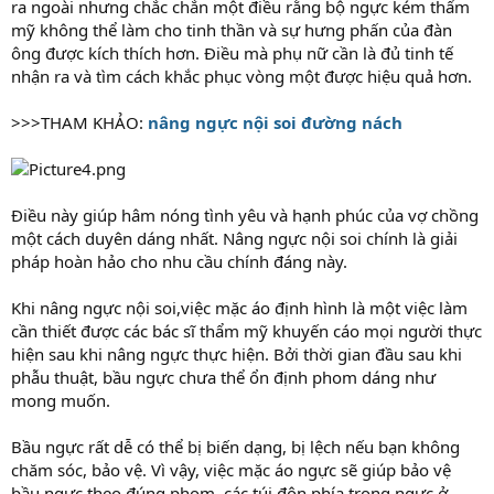
ra ngoài nhưng chắc chắn một điều rằng bộ ngực kém thẩm
mỹ không thể làm cho tinh thần và sự hưng phấn của đàn
ông được kích thích hơn. Điều mà phụ nữ cần là đủ tinh tế
nhận ra và tìm cách khắc phục vòng một được hiệu quả hơn.
>>>THAM KHẢO:
nâng ngực nội soi đường nách
Điều này giúp hâm nóng tình yêu và hạnh phúc của vợ chồng
một cách duyên dáng nhất. Nâng ngực nội soi chính là giải
pháp hoàn hảo cho nhu cầu chính đáng này.
Khi nâng ngực nội soi,việc mặc áo định hình là một việc làm
cần thiết được các bác sĩ thẩm mỹ khuyến cáo mọi người thực
hiện sau khi nâng ngực thực hiện. Bởi thời gian đầu sau khi
phẫu thuật, bầu ngực chưa thể ổn định phom dáng như
mong muốn.
Bầu ngực rất dễ có thể bị biến dạng, bị lệch nếu bạn không
chăm sóc, bảo vệ. Vì vậy, việc mặc áo ngực sẽ giúp bảo vệ
bầu ngực theo đúng phom, các túi độn phía trong ngực ở