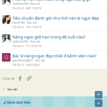
vothao6796
Rao vặt
Trả lời
0
28/11/2019
Tiêu chuẩn đánh giá như thế nào là ngực đẹp
hien6796
Rao vặt
Trả lời
0
19/11/2019
Nâng ngực giới hạn trong độ tuổi nào?
vothao6796
Rao vặt
Trả lời
0
11/12/2019
Bác sĩ nâng ngực đẹp nhất ở bệnh viện nào?
G
giacatluong007
Rao vặt
Trả lời
0
28/5/2020
Facebook
Liên kết
Chia sẻ:
Rao vặt
Top
Kênh Sinh Viên
Bot