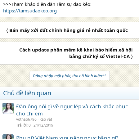
>>>Tham khảo diễn đàn Tâm sự dao kéo:
https://tamsudaokeo.org
〈 Bán máy xới đất chính hãng giá rẻ nhất toàn quốc
Cách update phần mềm kê khai bảo hiểm xã hội
bằng chữ ký số Viettel-CA 〉
Đăng nhập một phát, tha hồ bình luận^^
Chủ đề liên quan
Đàn ông nói gì về ngực lép và cách khắc phục
cho chị em
vothao6796
Rao vặt
Trả lời
0
24/12/2019
Phụ nữ Việt Nam xưa nâng ngực bằng gì?