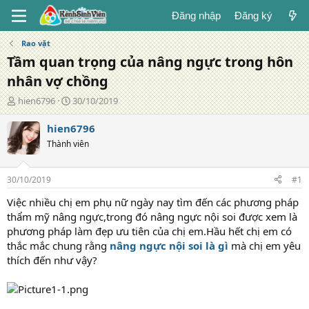
Đăng nhập
Đăng ký
Rao vặt
Tầm quan trọng của nâng ngực trong hôn
nhân vợ chồng
T
N
hien6796
30/10/2019
á
g
c
à
hien6796
g
y
Thành viên
i
đ
ả
ă
n
30/10/2019
#1
g
Việc nhiều chị em phụ nữ ngày nay tìm đến các phương pháp
thẩm mỹ nâng ngực,trong đó nâng ngực nội soi được xem là
phương pháp làm đẹp ưu tiên của chị em.Hầu hết chị em có
thắc mắc chung rằng
nâng ngực nội soi là gì
mà chị em yêu
thích đến như vậy?