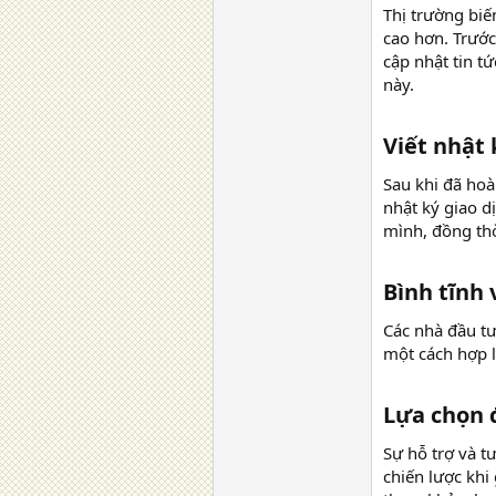
Thị trường biế
cao hơn. Trước
cập nhật tin t
này.
Viết nhật 
Sau khi đã hoà
nhật ký giao d
mình, đồng thờ
Bình tĩnh 
Các nhà đầu tư
một cách hợp l
Lựa chọn đ
Sự hỗ trợ và t
chiến lược khi