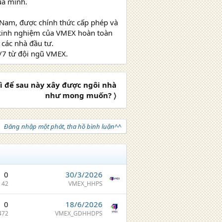
ủa mình.
 Nam, được chính thức cấp phép và
u kinh nghiệm của VMEX hoàn toàn
 các nhà đầu tư.
/7 từ đội ngũ VMEX.
ì để sau này xây được ngôi nhà
như mong muốn? 〉
Đăng nhập một phát, tha hồ bình luận^^
0
30/3/2026
42
VMEX_HHPS
0
18/6/2026
472
VMEX_GDHHDPS