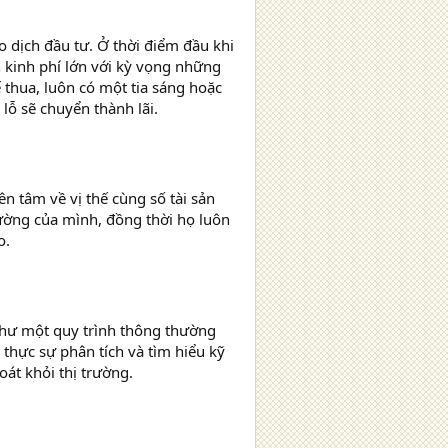
 dịch đầu tư. Ở thời điểm đầu khi
 kinh phí lớn với kỳ vọng những
 thua, luôn có một tia sáng hoặc
lỗ sẽ chuyển thành lãi.
n tâm về vị thế cùng số tài sản
ường của mình, đồng thời họ luôn
o.
như một quy trình thông thường
 thực sự phân tích và tìm hiểu kỹ
oát khỏi thị trường.