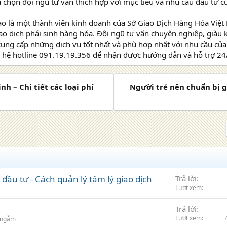
 chọn đội ngũ tư vấn thích hợp với mục tiêu và nhu cầu đầu tư c
ào là một thành viên kinh doanh của Sở Giao Dịch Hàng Hóa Việt
ao dịch phái sinh hàng hóa. Đội ngũ tư vấn chuyên nghiệp, già
 cung cấp những dịch vụ tốt nhất và phù hợp nhất với nhu cầu của
n hệ hotline 091.19.19.356 để nhận được hướng dẫn và hỗ trợ 24
nh – Chi tiết các loại phí
Người trẻ nên chuẩn bị g
 đầu tư - Cách quản lý tâm lý giao dịch
Trả lời
Lượt xem
Trả lời
Lượt xem
 ngẫm