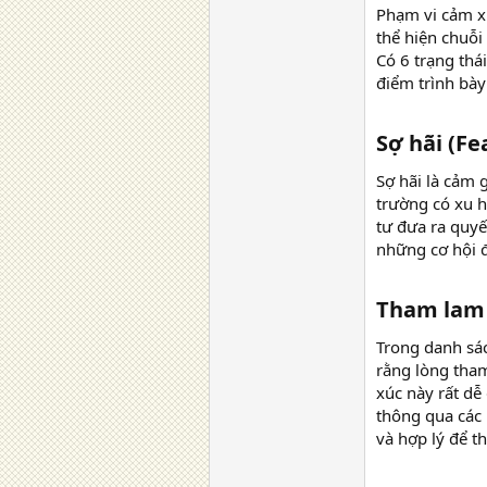
Phạm vi cảm xú
thể hiện chuỗ
Có 6 trạng thá
điểm trình bày
Sợ hãi (Fea
Sợ hãi là cảm 
trường có xu h
tư đưa ra quyế
những cơ hội đ
Tham lam 
Trong danh sác
rằng lòng tham
xúc này rất dễ
thông qua các 
và hợp lý để t