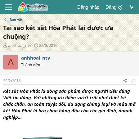
Đăng nhập
Đăng ký
Rao vặt
Tại sao két sắt Hòa Phát lại được ưa
chuộng?
T
N
anhhoai_ntv
22/2/2016
á
g
c
à
anhhoai_ntv
A
g
y
Thành viên
i
đ
ả
ă
n
22/2/2016
#1
g
Két sắt Hòa Phát là dòng sản phẩm được người tiêu dùng
Việt tin dùng.
Với những ưu điểm vượt trội như thiết kế
chắc chắn, an toàn tuyệt đối, đa dạng chủng loại và mẫu mã
két Hòa Phát là lựa chọn hàng đầu cho các gia đình, doanh
nghiệp...