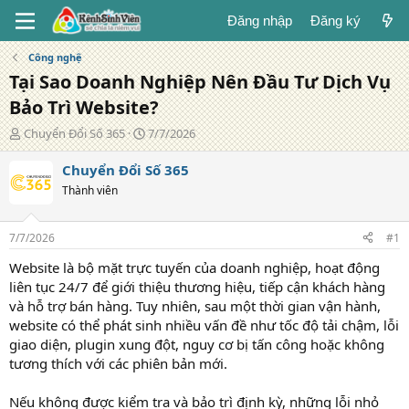
Đăng nhập
Đăng ký
Công nghệ
Tại Sao Doanh Nghiệp Nên Đầu Tư Dịch Vụ
Bảo Trì Website?
T
N
Chuyển Đổi Số 365
7/7/2026
á
g
c
à
Chuyển Đổi Số 365
g
y
Thành viên
i
đ
ả
ă
n
7/7/2026
#1
g
Website là bộ mặt trực tuyến của doanh nghiệp, hoạt động
liên tục 24/7 để giới thiệu thương hiệu, tiếp cận khách hàng
và hỗ trợ bán hàng. Tuy nhiên, sau một thời gian vận hành,
website có thể phát sinh nhiều vấn đề như tốc độ tải chậm, lỗi
giao diện, plugin xung đột, nguy cơ bị tấn công hoặc không
tương thích với các phiên bản mới.
Nếu không được kiểm tra và bảo trì định kỳ, những lỗi nhỏ