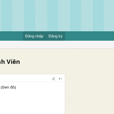
Đăng nhập
Đăng ký
nh Viên
#1
 (Đen đỏ)