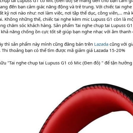
 chụp tai Lupuss G1 có Mic (Đen đỏ) sẽ mang đến cho bạn cảm giác
ang đến bạn cảm giác năng động và trẻ trung. Với chiếc tai ngh
t kỳ nơi nào như: nơi làm việc, nơi tập thể dục, công viên,… mà
. Không những thế, chiếc tai nghe kèm mic Lupuss G1 còn là mộ
hòng chăm sóc khách hàng. Sản phẩm Tai nghe chụp tai Lupuss G1
 khả năng chống ồn cực tốt sẽ giúp bạn nghe nhạc với âm thanh 
ây thì sản phẩm này mình cũng đăng bán trên
Lazada
cũng với gi
. Thi thoảng bạn có thể tìm được mã giảm giá Lazada 15-20%
ữu "Tai nghe chụp tai Lupuss G1 có Mic (Đen đỏ) " để tận hưởng