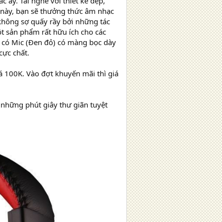
 ấy. Tai nghe với thiết kế đẹp,
e này, bạn sẽ thưởng thức âm nhạc
 không sợ quấy rầy bởi những tác
t sản phẩm rất hữu ích cho các
 có Mic (Đen đỏ) có màng bọc dày
cực chất.
á 100K. Vào đợt khuyến mãi thì giá
 những phút giây thư giãn tuyệt