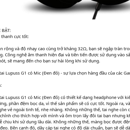
 BẬT:
thanh cực tốt:
ần rộng và độ nhạy cao cùng trở kháng 32Ω, bạn sẽ ngập tràn tr
g. Công nghệ âm thanh hiện đại và tiên tiến được sử dụng vào s
hót, sẽ mang đến cho bạn sự hài lòng khi sử dụng.
tai Lupuss G1 có Mic (Đen đỏ) - sự lựa chọn hàng đầu của các G
:
tai Lupuss G1 có Mic (Đen đỏ) có thiết kế dạng headphone với ki
ng, phần đệm bọc da, vì thế sản phẩm sẽ có cực tốt. Ngoài ra, 
nghe vẻ ngoài tinh tế, nhẹ nhàng. Không những thế, tai nghe còn
 chỉnh cho thích hợp với mình và ôm trọn lấy đôi tai bạn nhưng 
dễ chịu khi sử dụng lâu dài. Không những thế, màng bọc được đ
 đeo. Bên cạnh đó, dây cáp tai nghe có độ dài chuẩn, bạn sẽ dễ d