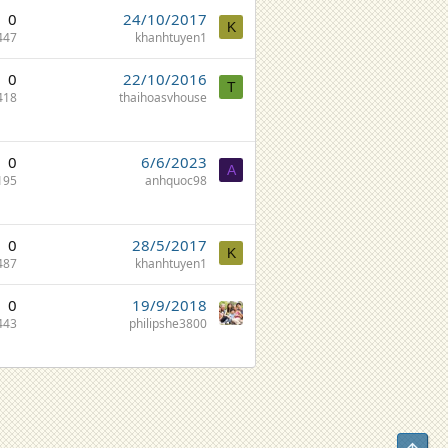
0
24/10/2017
K
447
khanhtuyen1
0
22/10/2016
T
418
thaihoasvhouse
0
6/6/2023
A
195
anhquoc98
0
28/5/2017
K
487
khanhtuyen1
0
19/9/2018
443
philipshe3800
Top