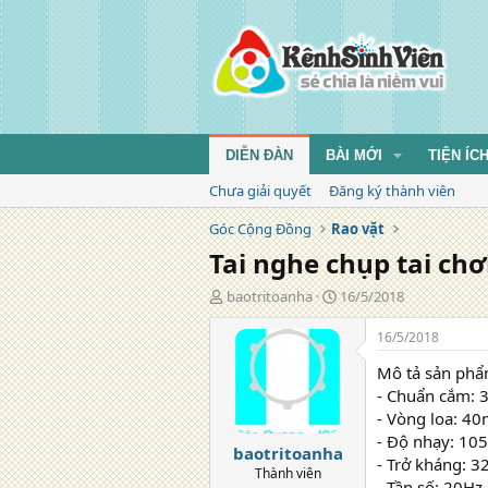
DIỄN ĐÀN
BÀI MỚI
TIỆN ÍC
Chưa giải quyết
Đăng ký thành viên
Góc Cộng Đồng
Rao vặt
Tai nghe chụp tai ch
T
N
baotritoanha
16/5/2018
á
g
c
à
16/5/2018
g
y
Mô tả sản phẩ
i
đ
ả
ă
- Chuẩn cắm:
n
- Vòng loa: 4
g
- Độ nhạy: 105
baotritoanha
- Trở kháng: 3
Thành viên
- Tần số: 20Hz