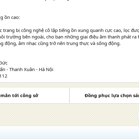
g ồn cao:
trang bị công nghệ cô lập tiếng ồn xung quanh cực cao, lọc đư
ôi trường bên ngoài, cho bạn những giai điệu âm thanh phát ra h
ng động, âm nhạc cũng trở nên trung thực và sống động.
Đức
Tấn - Thanh Xuân - Hà Nội
112
mắn tới công sở
Đồng phục lựa chọn sá