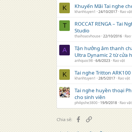
Khuyến Mãi Tai nghe ch
K
khanhtuyen1
24/10/2017
Rao vặt
ROCCAT RENGA – Tai Ng
T
Studio
thaihoasvhouse
22/10/2016
Rao 
Tận hưởng âm thanh chất
A
Ultra Dynamic 2 từ cửa 
anhquoc98
6/6/2023
Rao vặt
Tai nghe Tritton ARK100
K
khanhtuyen1
28/5/2017
Rao vặt
Tai nghe huyền thoại Phi
cho sinh viên
philipshe3800
19/9/2018
Rao vặt
Facebook
Liên kết
Chia sẻ: