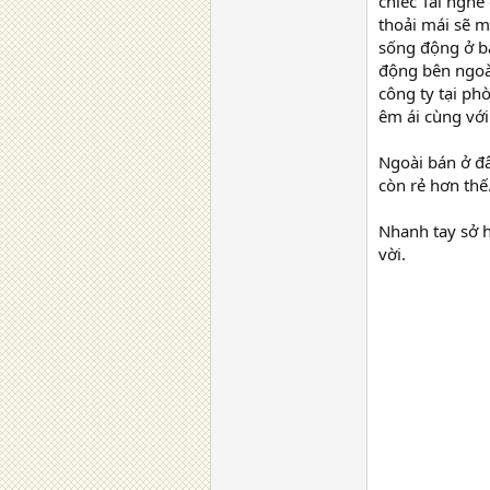
chiếc Tai nghe
thoải mái sẽ m
sống động ở bấ
động bên ngoài
công ty tại p
êm ái cùng với
Ngoài bán ở đ
còn rẻ hơn thế
Nhanh tay sở h
vời.