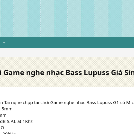
H
ơi Game nghe nhạc Bass Lupuss Giá Si
m Tai nghe chụp tai chơi Game nghe nhạc Bass Lupuss G1 có Mic
 3.5mm
0mm
dB S.P.L at 1Khz
2Ω
 - 20kHz