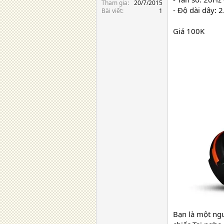
Tham gia
20/7/2015
- Độ dài dây: 
Bài viết
1
Giá 100K
Bạn là một ng