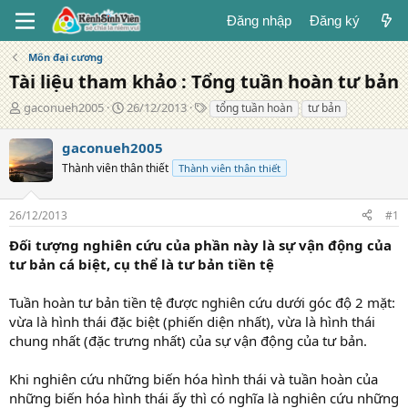
Đăng nhập
Đăng ký
Môn đại cương
Tài liệu tham khảo : Tổng tuần hoàn tư bản
T
N
T
gaconueh2005
26/12/2013
tổng tuần hoàn
tư bản
á
g
ừ
c
à
k
gaconueh2005
g
y
h
Thành viên thân thiết
Thành viên thân thiết
i
đ
ó
ả
ă
a
n
26/12/2013
#1
g
Đối tượng nghiên cứu của phần này là sự vận động của
tư bản cá biệt, cụ thể là tư bản tiền tệ
Tuần hoàn tư bản tiền tệ được nghiên cứu dưới góc độ 2 mặt:
vừa là hình thái đặc biệt (phiến diện nhất), vừa là hình thái
chung nhất (đặc trưng nhất) của sự vận động của tư bản.
Khi nghiên cứu những biến hóa hình thái và tuần hoàn của
những biến hóa hình thái ấy thì có nghĩa là nghiên cứu những