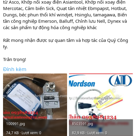
từ Asco, Khớp nối xoay điện Asiantool, Khớp nối xoay điện
Mercotac, Cảm biến Sick, Quạt tản nhiệt Ebmpapst, Hotbut,
Dungs, béc phun thổi khí windjet, Hsinglu, tamagawa, Biến
tần công nghiệp Emerson, Balluff, Chỉnh lưu Nell, Dynex và
các sản phẩm tự động hóa công nghiệp khác
Rất mong nhận được sự quan tâm và hợp tác của Quý Công
ty.
Trân trọng!
Đính kèm
100991.jpg
8503591.jpg
74,7 KB · Lượt xem: 0
82,9 KB · Lượt xem: 0