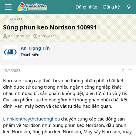
Đăng nhập
Đăng ký
Rao vặt
Súng phun keo Nordson 100991
T
N
An Trọng Tín
15/6/2023
á
g
c
à
An Trọng Tín
g
y
Thành viên
i
đ
ả
ă
n
15/6/2023
#1
g
Nordson cung cấp thiết bị và hệ thống phân phối chất kết
dính được sử dụng trong nhiều ngành công nghiệp khác
nhau như bao bì, sản phẩm không dệt, điện tử, ô tô và y tế.
Các sản phẩm của họ bao gồm hệ thống phân phối chất kết
dính, van, máy bơm và các vật tư tiêu hao liên quan.
Linhkienthaythetudonghoa
chuyên cung cấp các dòng sản
phẩm về Nordson như: Súng phun keo Nordson, đầu phun
keo Nordson, ống phun keo Nordson, Máy sấy Nordson, máy