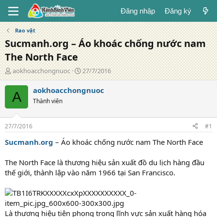
Đăng nhập
Đăng ký
Rao vặt
Sucmanh.org – Áo khoác chống nước nam
The North Face
T
N
aokhoacchongnuoc
27/7/2016
á
g
c
à
aokhoacchongnuoc
A
g
y
Thành viên
i
đ
ả
ă
n
27/7/2016
#1
g
Sucmanh.org
– Áo khoác chống nước nam The North Face
The North Face là thương hiệu sản xuất đồ du lịch hàng đầu
thế giới, thành lập vào năm 1966 tại San Francisco.
Là thương hiệu tiên phong trong lĩnh vực sản xuất hàng hóa