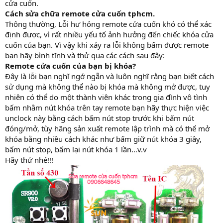
cửa cuốn.
Cách sửa chữa remote cửa cuốn tphcm.
Thông thường, Lỗi hư hỏng remote cửa cuốn khó có thể xác
định được, vì rất nhiều yếu tố ảnh hưởng đến chiếc khóa cửa
cuốn của bạn. Vì vậy khi xảy ra lỗi không bấm được remote
bạn hãy bình tĩnh và thử qua các cách sau đây:
Remote cửa cuốn của bạn bị khóa?
Đây là lỗi bạn nghĩ ngớ ngẫn và luôn nghĩ rằng bạn biết cách
sử dụng mà không thể nào bị khóa mà không mở được, tuy
nhiên có thể do một thành viên khác trong gia đình vô tình
bấm nhằm nút khóa trên tay remote bạn hãy thực hiện việc
unclock này bằng cách bấm nút stop trước khi bấm nút
đóng/mở, tùy hãng sản xuất remote lập trình mà có thể mở
khóa bằng nhiều cách khác như bấm giữ nút khóa 3 giây,
bấm nút stop, bấm lại nút khóa 1 lần…v.v
Hãy thử nhé!!!