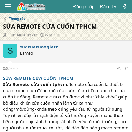
Đăng nhập
Đăng ký
Thùng rác
SỬA REMOTE CỬA CUỐN TPHCM
T
N
suacuacuongiare
8/8/2020
á
g
c
à
suacuacuongiare
S
g
y
Banned
i
đ
ả
ă
n
8/8/2020
#1
g
SỬA REMOTE CỬA CUỐN TPHCM
Sửa Remote cửa cuốn tphcm
:Remote cửa cuốn là thiết bị
quan trọng giúp đóng mở cửa cuốn từ xa tiện dụng cho cửa
cuốn tự động, Remote cửa cuốn được ví như “chìa khóa” giúp
bộ điều khiển cửa cuốn nhận lệnh từ xa như
đóng/mở/dừng/khóa theo đúng yêu cầu từ người sử dụng.
Tuy nhiên đây là mạch điện tử và thường xuyên mang theo
bên người, chịu ảnh hưởng rất nhiều yếu tố môi trường, con
người như nước mưa, rơi rớt,..dễ dẫn đến hỏng mạch remote