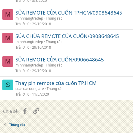
Trả lời
0
8/8/2020
SỬA REMOTE CỬA CUỐN TPHCM/0908648645
M
minhhangtredep
Thùng rác
Trả lời
0
29/10/2018
SỬA CHỮA REMOTE CỬA CUỐN/0908648645
M
minhhangtredep
Thùng rác
Trả lời
0
29/10/2018
SỬA REMOTE CỬA CUỐN/0906648645
M
minhhangtredep
Thùng rác
Trả lời
0
29/10/2018
Thay pin remote cửa cuốn TP.HCM
S
suacuacuongiare
Thùng rác
Trả lời
0
11/5/2020
Facebook
Liên kết
Chia sẻ:
Thùng rác