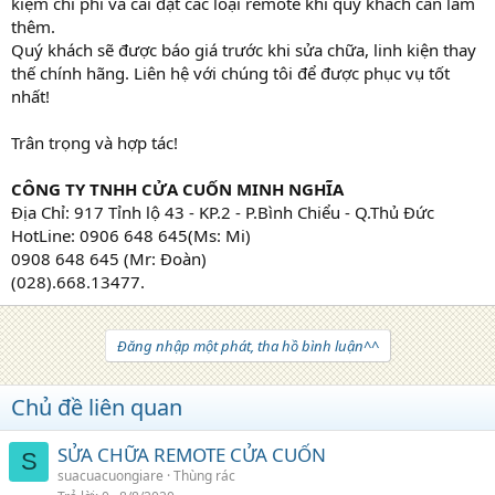
kiệm chi phí và cài đặt các loại remote khi quý khách cần làm
thêm.
Quý khách sẽ được báo giá trước khi sửa chữa, linh kiện thay
thế chính hãng. Liên hệ với chúng tôi để được phục vụ tốt
nhất!
Trân trọng và hợp tác!
CÔNG TY TNHH CỬA CUỐN MINH NGHĨA
Địa Chỉ: 917 Tỉnh lộ 43 - KP.2 - P.Bình Chiểu - Q.Thủ Đức
HotLine: 0906 648 645(Ms: Mi)
0908 648 645 (Mr: Đoàn)
(028).668.13477.
Đăng nhập một phát, tha hồ bình luận^^
Chủ đề liên quan
SỬA CHỮA REMOTE CỬA CUỐN
S
suacuacuongiare
Thùng rác