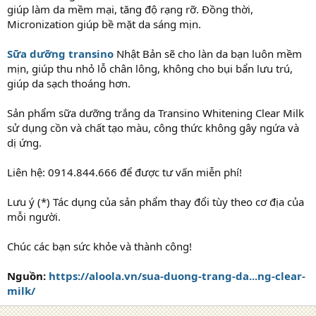
giúp làm da mềm mại, tăng độ rạng rỡ. Đồng thời,
Micronization giúp bề mặt da sáng mịn.
Sữa dưỡng transino
Nhật Bản sẽ cho làn da bạn luôn mềm
mịn, giúp thu nhỏ lỗ chân lông, không cho bụi bẩn lưu trú,
giúp da sạch thoáng hơn.
Sản phẩm sữa dưỡng trắng da Transino Whitening Clear Milk
sử dụng cồn và chất tạo màu, công thức không gây ngứa và
dị ứng.
Liên hệ: 0914.844.666 để được tư vấn miễn phí!
Lưu ý (*) Tác dụng của sản phẩm thay đổi tùy theo cơ địa của
mỗi người.
Chúc các bạn sức khỏe và thành công!
Nguồn:
https://aloola.vn/sua-duong-trang-da...ng-clear-
milk/