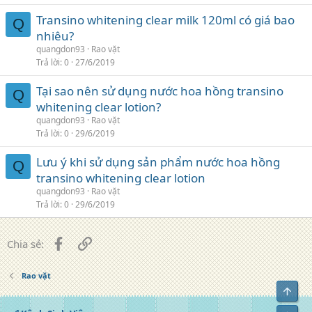
Transino whitening clear milk 120ml có giá bao
Q
nhiêu?
quangdon93
Rao vặt
Trả lời
0
27/6/2019
Tại sao nên sử dụng nước hoa hồng transino
Q
whitening clear lotion?
quangdon93
Rao vặt
Trả lời
0
29/6/2019
Lưu ý khi sử dụng sản phẩm nước hoa hồng
Q
transino whitening clear lotion
quangdon93
Rao vặt
Trả lời
0
29/6/2019
Facebook
Liên kết
Chia sẻ:
Rao vặt
Top