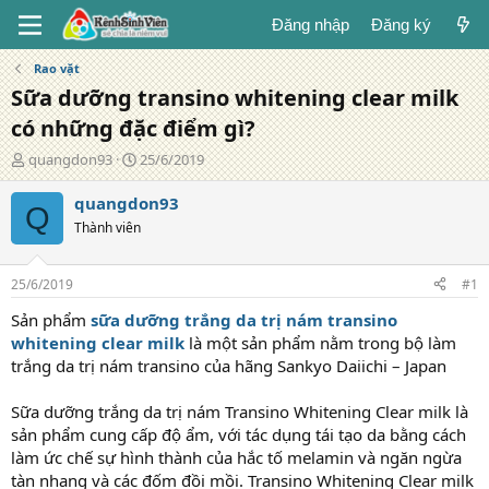
Đăng nhập
Đăng ký
Rao vặt
Sữa dưỡng transino whitening clear milk
có những đặc điểm gì?
T
N
quangdon93
25/6/2019
á
g
c
à
quangdon93
Q
g
y
Thành viên
i
đ
ả
ă
n
25/6/2019
#1
g
Sản phẩm
sữa dưỡng trắng da trị nám transino
whitening clear milk
là một sản phẩm nằm trong bộ làm
trắng da trị nám transino của hãng Sankyo Daiichi – Japan
Sữa dưỡng trắng da trị nám Transino Whitening Clear milk là
sản phẩm cung cấp độ ẩm, với tác dụng tái tạo da bằng cách
làm ức chế sự hình thành của hắc tố melamin và ngăn ngừa
tàn nhang và các đốm đồi mồi. Transino Whitening Clear milk