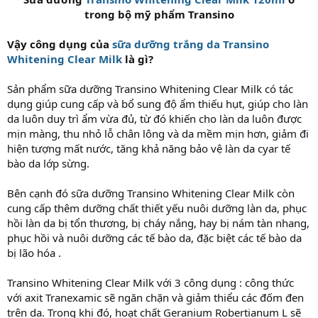
trong bộ mỹ phẩm Transino​
Vậy công dụng của
sữa dưỡng trắng da Transino
Whitening Clear Milk
là gì?
Sản phẩm sữa dưỡng Transino Whitening Clear Milk có tác
dụng giúp cung cấp và bổ sung độ ẩm thiếu hụt, giúp cho làn
da luôn duy trì ẩm vừa đủ, từ đó khiến cho làn da luôn được
mịn màng, thu nhỏ lỗ chân lông và da mềm mịn hơn, giảm đi
hiện tượng mất nước, tăng khả năng bảo vệ làn da cyar tế
bào da lớp sừng.
Bên cạnh đó sữa dưỡng Transino Whitening Clear Milk còn
cung cấp thêm dưỡng chất thiết yếu nuôi dưỡng làn da, phục
hồi làn da bị tổn thương, bị cháy nắng, hay bị nám tàn nhang,
phục hồi và nuôi dưỡng các tế bào da, đặc biệt các tế bào da
bị lão hóa .
Transino Whitening Clear Milk với 3 công dụng : công thức
với axit Tranexamic sẽ ngăn chặn và giảm thiểu các đốm đen
trên da. Trong khi đó, hoạt chất Geranium Robertianum L sẽ