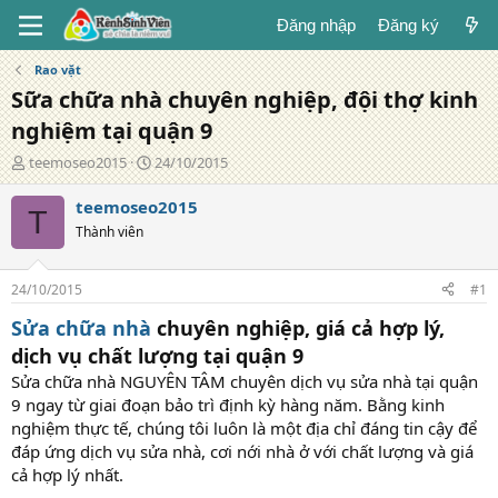
Đăng nhập
Đăng ký
Rao vặt
Sữa chữa nhà chuyên nghiệp, đội thợ kinh
nghiệm tại quận 9
T
N
teemoseo2015
24/10/2015
á
g
c
à
teemoseo2015
T
g
y
Thành viên
i
đ
ả
ă
n
24/10/2015
#1
g
Sửa chữa nhà
chuyên nghiệp, giá cả hợp lý,
dịch vụ chất lượng tại quận 9
Sửa chữa nhà NGUYÊN TÂM chuyên dịch vụ sửa nhà tại quận
9 ngay từ giai đoạn bảo trì định kỳ hàng năm. Bằng kinh
nghiệm thực tế, chúng tôi luôn là một địa chỉ đáng tin cậy để
đáp ứng dịch vụ sửa nhà, cơi nới nhà ở với chất lượng và giá
cả hợp lý nhất.