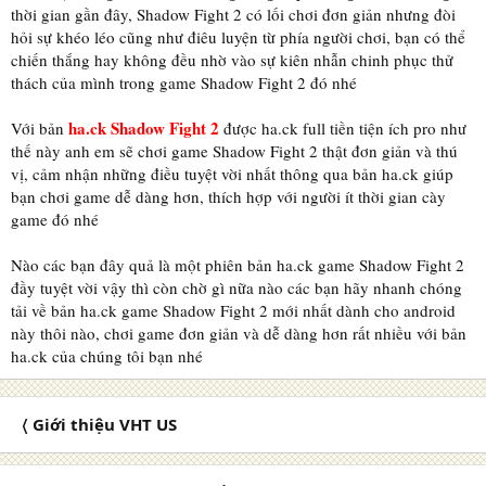
thời gian gần đây, Shadow Fight 2 có lối chơi đơn giản nhưng đòi
hỏi sự khéo léo cũng như điêu luyện từ phía người chơi, bạn có thể
chiến thắng hay không đều nhờ vào sự kiên nhẫn chinh phục thử
thách của mình trong game Shadow Fight 2 đó nhé
ha.ck Shadow Fight 2
Với bản
được ha.ck full tiền tiện ích pro như
thế này anh em sẽ chơi game Shadow Fight 2 thật đơn giản và thú
vị, cảm nhận những điều tuyệt vời nhất thông qua bản ha.ck giúp
bạn chơi game dễ dàng hơn, thích hợp với người ít thời gian cày
game đó nhé
Nào các bạn đây quả là một phiên bản ha.ck game Shadow Fight 2
đầy tuyệt vời vậy thì còn chờ gì nữa nào các bạn hãy nhanh chóng
tải về bản ha.ck game Shadow Fight 2 mới nhất dành cho android
này thôi nào, chơi game đơn giản và dễ dàng hơn rất nhiều với bản
ha.ck của chúng tôi bạn nhé
〈 Giới thiệu VHT US