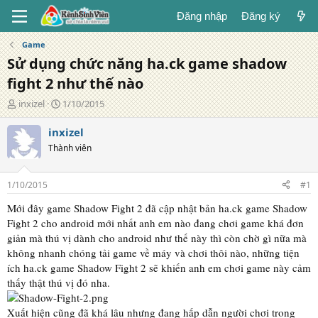
Đăng nhập
Đăng ký
Game
Sử dụng chức năng ha.ck game shadow
fight 2 như thế nào
T
N
inxizel
1/10/2015
á
g
c
à
inxizel
g
y
Thành viên
i
đ
ả
ă
n
1/10/2015
#1
g
Mới đây game Shadow Fight 2 đã cập nhật bản ha.ck game Shadow
Fight 2 cho android mới nhất anh em nào đang chơi game khá đơn
giản mà thú vị dành cho android như thế này thì còn chờ gì nữa mà
không nhanh chóng tải game về máy và chơi thôi nào, những tiện
ích ha.ck game Shadow Fight 2 sẽ khiến anh em chơi game này cảm
thấy thật thú vị đó nha.
Xuất hiện cũng đã khá lâu nhưng đang hấp dẫn người chơi trong