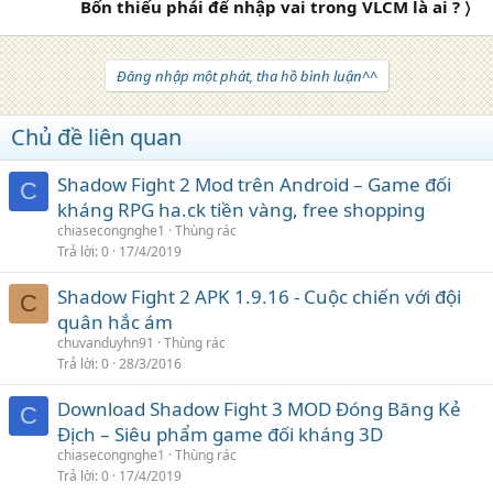
Bốn thiếu phái để nhập vai trong VLCM là ai ? 〉
Đăng nhập một phát, tha hồ bình luận^^
Chủ đề liên quan
Shadow Fight 2 Mod trên Android – Game đối
C
kháng RPG ha.ck tiền vàng, free shopping
chiasecongnghe1
Thùng rác
Trả lời
0
17/4/2019
Shadow Fight 2 APK 1.9.16 - Cuộc chiến với đội
C
quân hắc ám
chuvanduyhn91
Thùng rác
Trả lời
0
28/3/2016
Download Shadow Fight 3 MOD Đóng Băng Kẻ
C
Địch – Siêu phẩm game đối kháng 3D
chiasecongnghe1
Thùng rác
Trả lời
0
17/4/2019