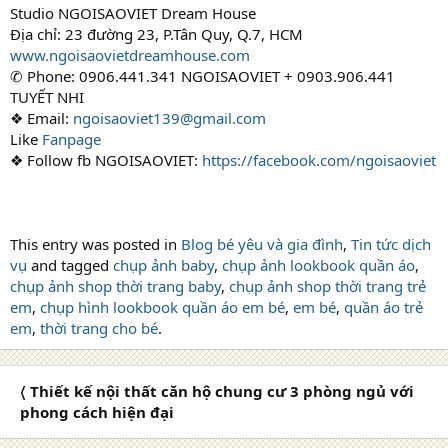
Studio NGOISAOVIET Dream House
Địa chỉ: 23 đường 23, P.Tân Quy, Q.7, HCM
www.ngoisaovietdreamhouse.com
✆ Phone: 0906.441.341 NGOISAOVIET + 0903.906.441
TUYẾT NHI
❖ Email:
ngoisaoviet139@gmail.com
Like
Fanpage
❖ Follow fb NGOISAOVIET:
https://facebook.com/ngoisaoviet
This entry was posted in
Blog bé yêu và gia đình
,
Tin tức dịch
vụ
and tagged
chụp ảnh baby
,
chụp ảnh lookbook quần áo
,
chụp ảnh shop thời trang baby
,
chụp ảnh shop thời trang trẻ
em
,
chụp hình lookbook quần áo em bé
,
em bé
,
quần áo trẻ
em
,
thời trang cho bé
.
〈 Thiết kế nội thất căn hộ chung cư 3 phòng ngủ với
phong cách hiện đại