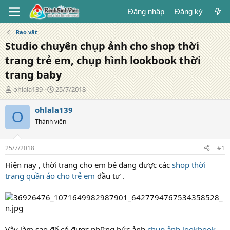
Đăng nhập
Đăng ký
Rao vặt
Studio chuyên chụp ảnh cho shop thời
trang trẻ em, chụp hình lookbook thời
trang baby
T
N
ohlala139
25/7/2018
á
g
c
à
ohlala139
O
g
y
Thành viên
i
đ
ả
ă
n
25/7/2018
#1
g
Hiện nay , thời trang cho em bé đang được các
shop thời
trang quần áo cho trẻ em
đầu tư .
Vậy làm sao để có được những bức ảnh
chụp ảnh lookbook