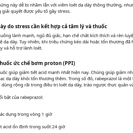
ứng này dễ bị nhầm lẫn với viêm loét dạ dày thông thường, nhưn
giải quyết được yếu tố gây stress.
dày do stress cần kết hợp cả tâm lý và thuốc​
uống lành mạnh, ngủ đủ giấc, hạn chế chất kích thích và rèn luy
vệ dạ dày. Tuy nhiên, khi triệu chứng kéo dài hoặc tổn thương đã
y và hỗ trợ lành loét.
thuốc ức chế bơm proton (PPI)​
uốc giúp giảm tiết acid mạnh nhất hiện nay. Chúng giúp giảm nh
c dạ dày khỏi tổn thương thêm. Trong số đó, rabeprazol là một 
dùng rộng rãi trong điều trị loét dạ dày, trào ngược thực quản và
i bật của rabeprazol:
tác dụng trong vòng 1 giờ
t acid ổn định trong suốt 24 giờ