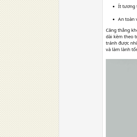
Ít tương 
An toàn 
Căng thẳng khô
dài kèm theo t
tránh được nh
và làm lành tổ