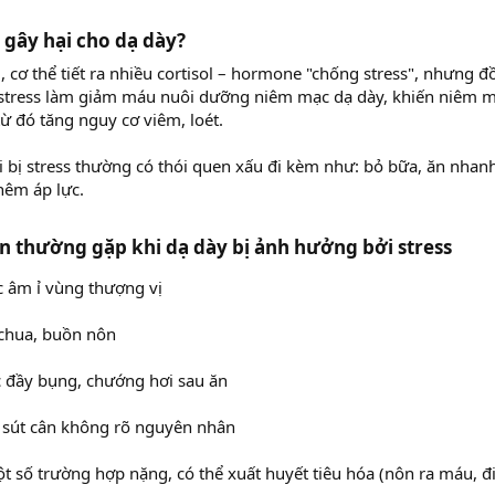
s gây hại cho dạ dày?​
, cơ thể tiết ra nhiều cortisol – hormone "chống stress", nhưng đ
, stress làm giảm máu nuôi dưỡng niêm mạc dạ dày, khiến niêm m
từ đó tăng nguy cơ viêm, loét.
 bị stress thường có thói quen xấu đi kèm như: bỏ bữa, ăn nhan
hêm áp lực.
ện thường gặp khi dạ dày bị ảnh hưởng bởi stress​
 âm ỉ vùng thượng vị
 chua, buồn nôn
 đầy bụng, chướng hơi sau ăn
 sút cân không rõ nguyên nhân
t số trường hợp nặng, có thể xuất huyết tiêu hóa (nôn ra máu, đ