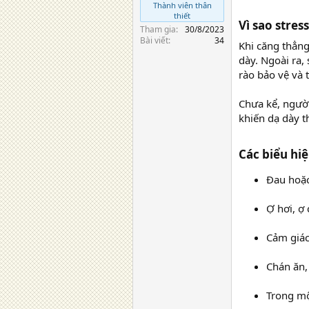
Thành viên thân
thiết
Vì sao stres
Tham gia
30/8/2023
Bài viết
34
Khi căng thẳng
dày. Ngoài ra
rào bảo vệ và 
Chưa kể, người
khiến dạ dày t
Các biểu hi
Đau hoặc
Ợ hơi, ợ
Cảm giác
Chán ăn,
Trong mộ