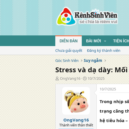
DIỄN ĐÀN
BÀI MỚI
TIỆN ÍC
Chưa giải quyết
Đăng ký thành viên
Góc Sinh Viên
Suy ngẫm
Stress và dạ dày: Mố
T
N
OngVang16
10/7/2025
á
g
c
à
10/7/2025
g
y
i
đ
Trong nhịp số
ả
ă
n
trạng căng t
g
OngVang16
hệ tiêu hóa – 
Thành viên thân thiết