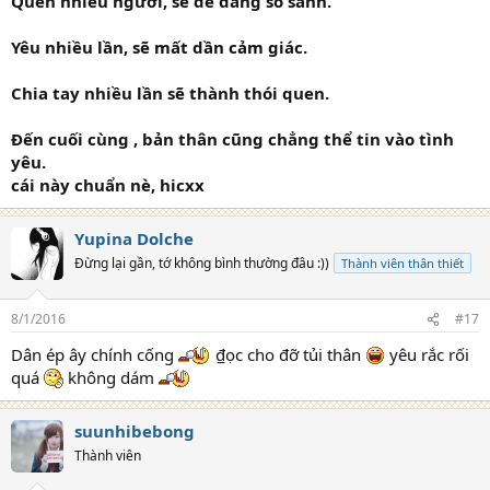
Quen nhiều người, sẽ dễ dàng so sánh.
Yêu nhiều lần, sẽ mất dần cảm giác.
Chia tay nhiều lần sẽ thành thói quen.
Đến cuối cùng , bản thân cũng chẳng thể tin vào tình
yêu.
cái này chuẩn nè, hicxx
Yupina Dolche
Đừng lại gần, tớ không bình thường đâu :))
Thành viên thân thiết
8/1/2016
#17
Dân ép ây chính cống
₫ọc cho đỡ tủi thân
yêu rắc rối
quá
không dám
suunhibebong
Thành viên