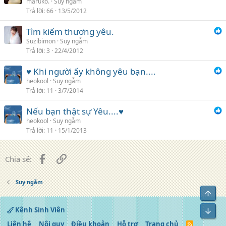
maruko.
Suy ngẫm
Trả lời
66
13/5/2012
Tìm kiếm thương yêu.
Suzibimon
Suy ngẫm
Trả lời
3
22/4/2012
♥ Khi người ấy không yêu bạn....
heokool
Suy ngẫm
Trả lời
11
3/7/2014
Nếu bạn thật sự Yêu....♥
heokool
Suy ngẫm
Trả lời
11
15/1/2013
Facebook
Liên kết
Chia sẻ:
Suy ngẫm
Top
Kênh Sinh Viên
Bot
Liên hệ
Nội quy
Điều khoản
Hỗ trợ
Trang chủ
R