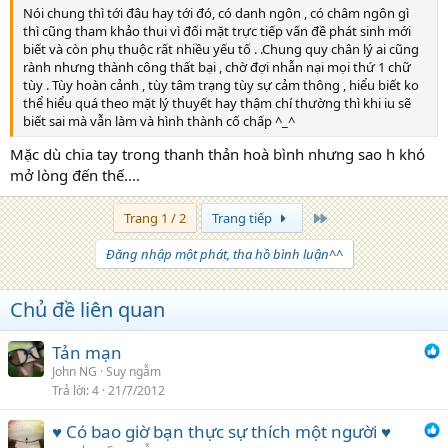
Nói chung thì tới đâu hay tới đó, có danh ngôn , có châm ngôn gì
thì cũng tham khảo thui vì đối mặt trực tiếp vấn đề phát sinh mới
biết và còn phụ thuộc rất nhiều yếu tố . .Chung quy chân lý ai cũng
rành nhưng thành công thất bại , chờ đợi nhẫn nại mọi thứ 1 chữ
tùy . Tùy hoàn cảnh , tùy tâm trạng tùy sự cảm thông , hiểu biết ko
thể hiểu quá theo mặt lý thuyết hay thậm chí thường thì khi iu sẽ
biết sai mà vẫn làm và hình thành cố chấp ^_^
Mặc dù chia tay trong thanh thản hoà bình nhưng sao h khó
mở lòng đến thế....
Trang cuối
Trang 1 / 2
Trang tiếp
Đăng nhập một phát, tha hồ bình luận^^
Chủ đề liên quan
Tản mạn
John NG
Suy ngẫm
Trả lời
4
21/7/2012
♥ Có bao giờ bạn thực sự thích một người ♥