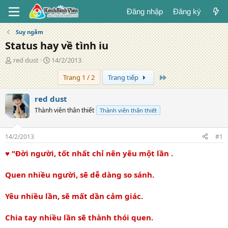
Đăng nhập
Đăng ký
Suy ngẫm
Status hay về tình iu
T
N
red dust
14/2/2013
á
g
Trang cuối
Trang 1 / 2
Trang tiếp
c
à
g
y
i
đ
red dust
ả
ă
Thành viên thân thiết
Thành viên thân thiết
n
g
14/2/2013
#1
♥ "Đời người, tốt nhất chỉ nên yêu một lần .
Quen nhiều người, sẽ dễ dàng so sánh.
Yêu nhiều lần, sẽ mất dần cảm giác.
Chia tay nhiều lần sẽ thành thói quen.