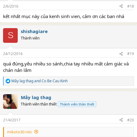
2/6/2016
#18
kết nhất mục này của kenh sinh vien, cảm ơn các ban nhá
shishagiare
S
Thành viên
24/12/2016
#19
quá đúng,yêu nhiều so sánh,chia tay nhiều mất cảm giác và
chán nản lắm
Mây lag thag
and
Co Be Cau Kinh
R
e
a
Mây lag thag
c
t
Thành viên thân thiết
Thành viên thân thiết
i
o
n
21/4/2017
#20
s
:
mikoto30 nói: