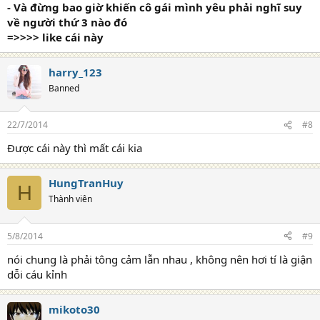
- Và đừng bao giờ khiến cô gái mình yêu phải nghĩ suy
về người thứ 3 nào đó
=>>>> like cái này
harry_123
Banned
22/7/2014
#8
Được cái này thì mất cái kia
HungTranHuy
H
Thành viên
5/8/2014
#9
nói chung là phải tông cảm lẫn nhau , không nên hơi tí là giận
dỗi cáu kỉnh
mikoto30