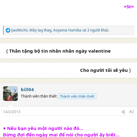
=St=
JiaoMichii
,
Mây lag thag
,
Aoyama Hamika
và 3 người khác
R
e
a
c
〈 Thân tặng bộ tin nhắn nhân ngày valentine
t
i
o
n
Cho người tôi sẽ yêu 〉
s
:
bill04
Thành viên thân thiết
Thành viên thân thiết
14/2/2013
#2
♥ Nếu bạn yêu một người nào đó…
Đừng đợi đến ngày mai để nói cho người ấy biết…