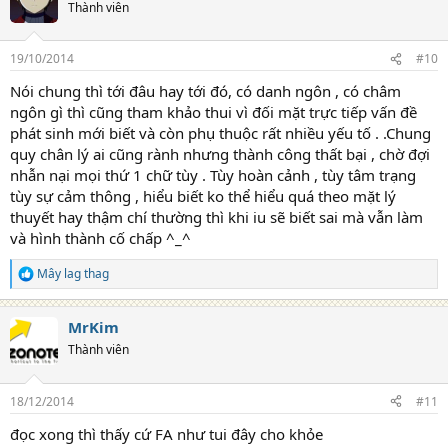
Thành viên
19/10/2014
#10
Nói chung thì tới đâu hay tới đó, có danh ngôn , có châm
ngôn gì thì cũng tham khảo thui vì đối mặt trực tiếp vấn đề
phát sinh mới biết và còn phụ thuộc rất nhiều yếu tố . .Chung
quy chân lý ai cũng rành nhưng thành công thất bại , chờ đợi
nhẫn nại mọi thứ 1 chữ tùy . Tùy hoàn cảnh , tùy tâm trạng
tùy sự cảm thông , hiểu biết ko thể hiểu quá theo mặt lý
thuyết hay thậm chí thường thì khi iu sẽ biết sai mà vẫn làm
và hình thành cố chấp ^_^
Mây lag thag
R
e
a
MrKim
c
t
Thành viên
i
o
n
18/12/2014
#11
s
:
đọc xong thì thấy cứ FA như tui đây cho khỏe