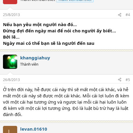
i
o
n
25/8/2013
#4
s
:
Nếu bạn yêu một người nào đó…
Đừng đợi đến ngày mai để nói cho người ấy biết…
Bởi lẽ…
Ngày mai có thể bạn sẽ là người đến sau
khanggiahuy
Thành viên
26/8/2013
#5
Ở trên đời này, hễ được cái này thì sẽ mất một cái khác, và hễ
mất một cái này sẽ được một cái khác. Mỗi cái lợi luôn đi kèm
với một cái hại tương ứng và ngược lại mỗi cái hại luôn luôn
đi kèm với một cái lợi tương ứng. Đó là luật bù trừ hay là luật
đánh đổi.
levan.01610
L