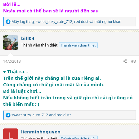
Bởi lẽ…
Ngày mai có thể bạn sẽ là người đến sau
Mây lag thag
,
sweet_suzy_cute_712
,
red dust
và một người khác
R
e
a
bill04
c
t
Thành viên thân thiết
Thành viên thân thiết
i
o
n
14/2/2013
#3
s
:
♥ Thật ra...
Trên thế giới này chẳng ai là của riêng ai.
Cũng chẳng có thứ gì mãi mãi là của mình.
Đó là luật chơi...
Nếu không biết trân trọng và giữ gìn thì cái gì cũng có
thể biến mất :')
sweet_suzy_cute_712
and
red dust
R
e
a
lienminhnguyen
c
L
t
Thành viên thân thiết
Thành viên thân thiết