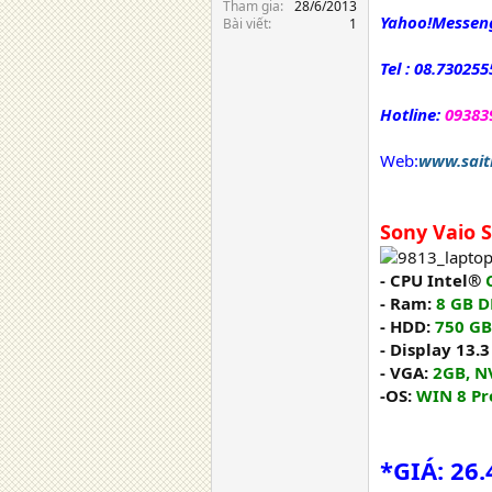
Tham gia
28/6/2013
Yahoo!Messeng
Bài viết
1
Tel : 08.730255
Hotline:
09383
Web:
www.sait
Sony Vaio 
- CPU Intel®
- Ram:
8 GB 
- HDD:
750 GB
- Display 13.
- VGA:
2GB, N
-OS:
WIN 8 Pr
*GIÁ: 26