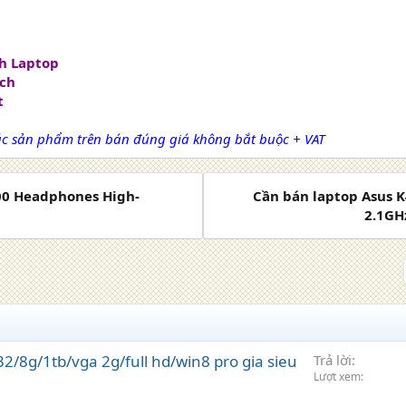
nh Laptop
ách
t
ác sản phẩm trên bán đúng giá không bắt buộc + VAT
000 Headphones High-
Cần bán laptop Asus K
2.1GH
2/8g/1tb/vga 2g/full hd/win8 pro gia sieu
Trả lời
Lượt xem