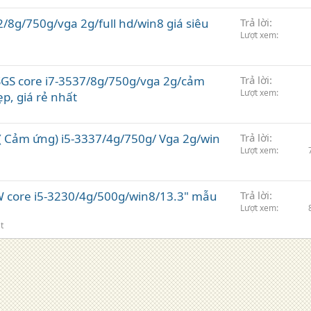
/8g/750g/vga 2g/full hd/win8 giá siêu
Trả lời
Lượt xem
SGS core i7-3537/8g/750g/vga 2g/cảm
Trả lời
Lượt xem
p, giá rẻ nhất
Cảm ứng) i5-3337/4g/750g/ Vga 2g/win
Trả lời
Lượt xem
 core i5-3230/4g/500g/win8/13.3" mẫu
Trả lời
Lượt xem
t