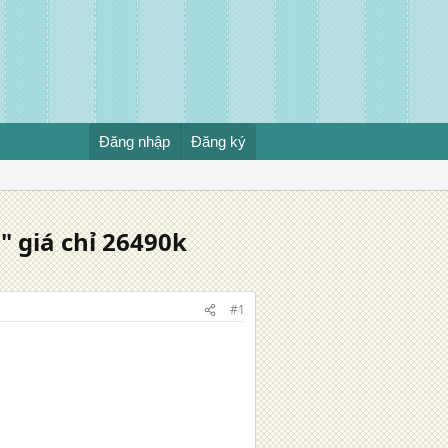
Đăng nhập
Đăng ký
 giá chỉ 26490k
#1