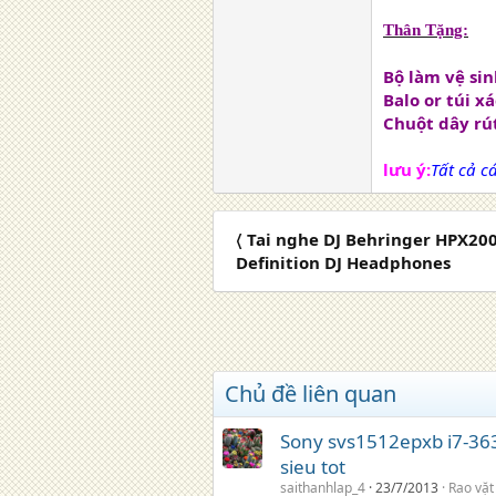
Thân Tặng:
Bộ làm vệ si
Balo or túi x
Chuột dây rú
lưu ý:
Tất cả c
〈 Tai nghe DJ Behringer HPX2
Definition DJ Headphones
Chủ đề liên quan
Sony svs1512epxb i7-363
sieu tot
saithanhlap_4
23/7/2013
Rao vặt