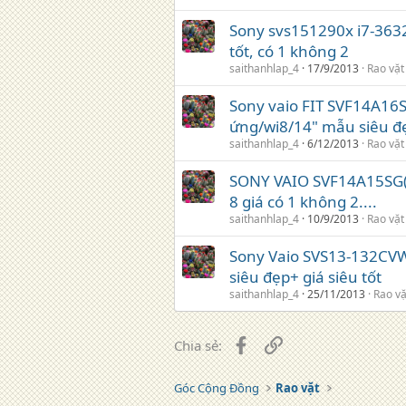
Sony svs151290x i7-3632
tốt, có 1 không 2
saithanhlap_4
17/9/2013
Rao vặt
Sony vaio FIT SVF14A16
ứng/wi8/14" mẫu siêu đẹ
saithanhlap_4
6/12/2013
Rao vặt
SONY VAIO SVF14A15SG( 
8 giá có 1 không 2....
saithanhlap_4
10/9/2013
Rao vặt
Sony Vaio SVS13-132CVW
siêu đẹp+ giá siêu tốt
saithanhlap_4
25/11/2013
Rao vặ
Facebook
Liên kết
Chia sẻ:
Góc Cộng Đồng
Rao vặt