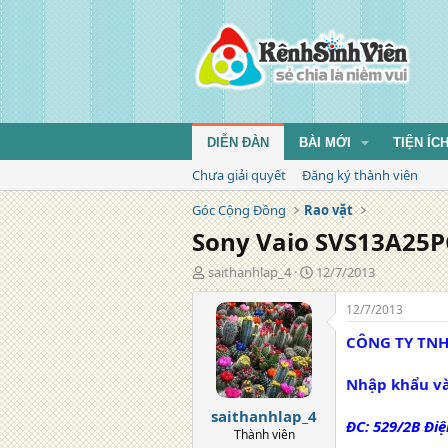
DIỄN ĐÀN
BÀI MỚI
TIỆN ÍC
Chưa giải quyết
Đăng ký thành viên
Góc Cộng Đồng
Rao vặt
Sony Vaio SVS13A25PG
T
N
saithanhlap_4
12/7/2013
á
g
c
à
12/7/2013
g
y
CÔNG TY TNH
i
đ
ả
ă
n
Nhập khẩu v
g
saithanhlap_4
ĐC: 529/2B Điệ
Thành viên