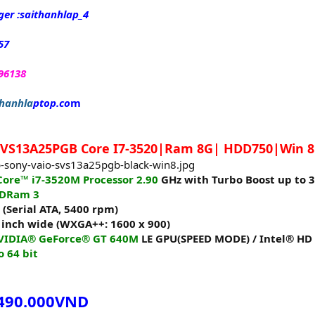
er :
saithanhlap_4
57
96138
hanhla
ptop.c
o
m
SVS13A25PGB Core I7-3520|Ram 8G| HDD750|Win 8
Core™ i7-3520M Processor 2.90
GHz with Turbo Boost up to 
DDRam 3
(Serial ATA, 5400 rpm)
3 inch wide (WXGA++: 1600 x 900)
VIDIA® GeForce® GT 640M
LE GPU(SPEED MODE) / Intel® HD
o 64 bit
.490.000VND