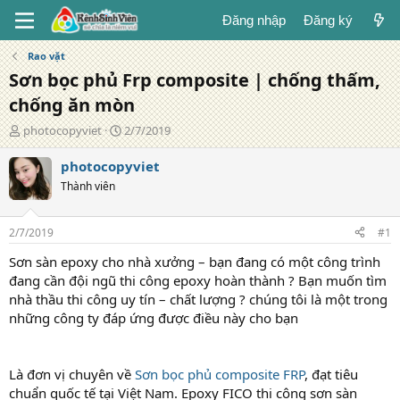
Đăng nhập
Đăng ký
Rao vặt
Sơn bọc phủ Frp composite | chống thấm,
chống ăn mòn
T
N
photocopyviet
2/7/2019
á
g
c
à
photocopyviet
g
y
Thành viên
i
đ
ả
ă
n
2/7/2019
#1
g
Sơn sàn epoxy cho nhà xưởng – bạn đang có một công trình
đang cần đội ngũ thi công epoxy hoàn thành ? Bạn muốn tìm
nhà thầu thi công uy tín – chất lượng ? chúng tôi là một trong
những công ty đáp ứng được điều này cho bạn
Là đơn vị chuyên về
Sơn bọc phủ composite FRP
, đạt tiêu
chuẩn quốc tế tại Việt Nam. Epoxy FICO thi công sơn sàn