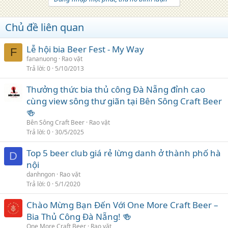
Chủ đề liên quan
Lễ hội bia Beer Fest - My Way
F
fananuong
Rao vặt
Trả lời
0
5/10/2013
Thưởng thức bia thủ công Đà Nẵng đỉnh cao
cùng view sông thư giãn tại Bên Sông Craft Beer
🍻
Bên Sông Craft Beer
Rao vặt
Trả lời
0
30/5/2025
Top 5 beer club giá rẻ lừng danh ở thành phố hà
D
nội
danhngon
Rao vặt
Trả lời
0
5/1/2020
Chào Mừng Bạn Đến Với One More Craft Beer –
Bia Thủ Công Đà Nẵng! 🍻
One More Craft Beer
Rao vặt