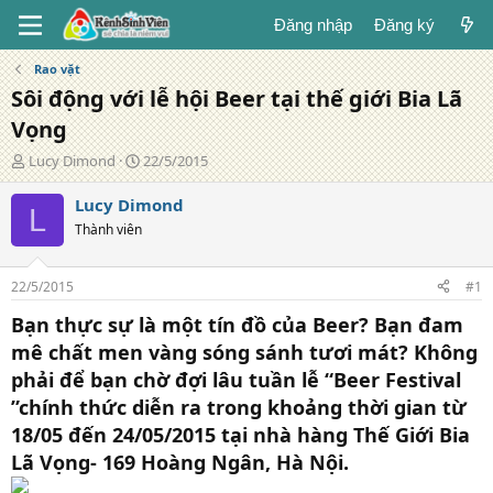
Đăng nhập
Đăng ký
Rao vặt
Sôi động với lễ hội Beer tại thế giới Bia Lã
Vọng
T
N
Lucy Dimond
22/5/2015
á
g
c
à
Lucy Dimond
L
g
y
Thành viên
i
đ
ả
ă
n
22/5/2015
#1
g
Bạn thực sự là một tín đồ của Beer? Bạn đam
mê chất men vàng sóng sánh tươi mát? Không
phải để bạn chờ đợi lâu tuần lễ “Beer Festival
”chính thức diễn ra trong khoảng thời gian từ
18/05 đến 24/05/2015 tại nhà hàng Thế Giới Bia
Lã Vọng- 169 Hoàng Ngân, Hà Nội.