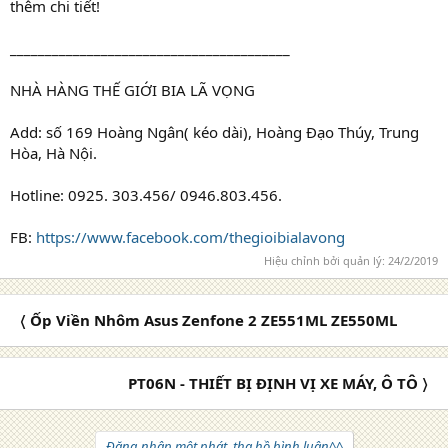
thêm chi tiết!
________________________________________
NHÀ HÀNG THẾ GIỚI BIA LÃ VỌNG
Add: số 169 Hoàng Ngân( kéo dài), Hoàng Đạo Thúy, Trung
Hòa, Hà Nội.
Hotline: 0925. 303.456/ 0946.803.456.
FB:
https://www.facebook.com/thegioibialavong
Hiệu chỉnh bởi quản lý:
24/2/2019
〈 Ốp Viền Nhôm Asus Zenfone 2 ZE551ML ZE550ML
PT06N - THIẾT BỊ ĐỊNH VỊ XE MÁY, Ô TÔ 〉
Đăng nhập một phát, tha hồ bình luận^^