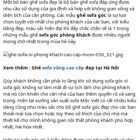
Một bộ bàn ghế sofa đẹp là bộ bàn ghế sofa đáp ứng được
nhu cầu sử dụng của gia đình và hợp với không gian sống và
diện tích của căn phòng. Các mẫu
ghế sofa góc
là sự lựa
chọn tuyệt vời nhất cho phòng khách của các bạn, với kiểu
dáng đẹp, màu sắc hiện đại thì đây chắc chắn sẽ là 1 trong
những mẫu ghế
sofa góc phòng khách
được nhiều người
mong chờ nhất trong mùa hè này.
Xem thêm : Ghế
sofa văng cao cấp
đẹp tại Hà Nội
Qúy khách không cần phải lo lắng khi sử dụng sofa góc vì
sofa góc không sợ làm mất đi sự lịch lãm cho phòng khách
mà nó còn khiến cho căn nhà của bạn thêm quyến rũ và sang
trọng. Hiện tại xưởng sản xuất sofa Mộc Việt có rất nhiều kiểu
dáng cũng như màu sắc cho bộ ghế sofa góc đẹp cho các bạn
thoải mái lựa chọn hoặc tùy theo sở thích của chủ nhà mà
thiết kế cho mình không gian nội thất phòng khách phù hợp
nhất, hài hòa nhất.
Hiện tại sofa góc có 2 kiểu dáng được coi như nổi trội và che