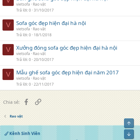
V
vietsofa
Rao vặt
Trả lời
0
31/10/2017
Sofa góc đẹp hiện đại hà nội
V
vietsofa
Rao vặt
Trả lời
0
18/1/2018
Xưởng đóng sofa góc đẹp hiện đại hà nội
V
vietsofa
Rao vặt
Trả lời
0
20/10/2017
Mẫu ghế sofa góc đẹp hiện đại năm 2017
V
vietsofa
Rao vặt
Trả lời
0
22/11/2017
Facebook
Liên kết
Chia sẻ:
Rao vặt
Top
Kênh Sinh Viên
Bot