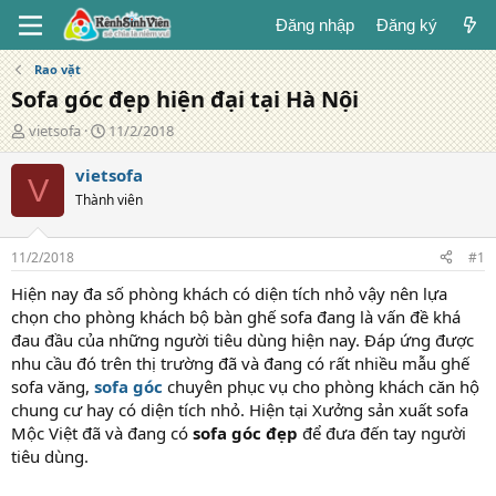
Đăng nhập
Đăng ký
Rao vặt
Sofa góc đẹp hiện đại tại Hà Nội
T
N
vietsofa
11/2/2018
á
g
c
à
vietsofa
V
g
y
Thành viên
i
đ
ả
ă
n
11/2/2018
#1
g
Hiện nay đa số phòng khách có diện tích nhỏ vậy nên lựa
chọn cho phòng khách bộ bàn ghế sofa đang là vấn đề khá
đau đầu của những người tiêu dùng hiện nay. Đáp ứng được
nhu cầu đó trên thị trường đã và đang có rất nhiều mẫu ghế
sofa văng,
sofa góc
chuyên phục vụ cho phòng khách căn hộ
chung cư hay có diện tích nhỏ. Hiện tại Xưởng sản xuất sofa
Mộc Việt đã và đang có
sofa góc đẹp
để đưa đến tay người
tiêu dùng.