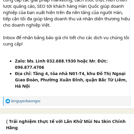
lược quảng cáo, SEO tới khách hàng Hàn Quốc giúp doanh
nghiệp của bạn xuất hiện trên đa nền tảng của người Hàn,
tiếp cận tối đa giúp tăng doanh thu và nhận diện thương hiệu
cho doanh nghiệp Việt.
Inbox để nhận bảng báo giá chi tiết cho các dịch vụ chúng tôi
cung cấp!
Zalo: Ms. Linh 032.688.1930 hoặc Mr. Đức:
096.877.4706
Địa chỉ: Tầng 4, tòa nhà N01-T4, khu Đô Thị Ngoại
Giao Đoàn, Phường Xuân Đỉnh, quận Bắc Từ Liêm,
Hà Nội
lenguyenbaongoc
R
e
a
c
〈 Trải nghiệm thực tế với Lăn Khử Mùi Nu Skin Chính
t
i
Hãng
o