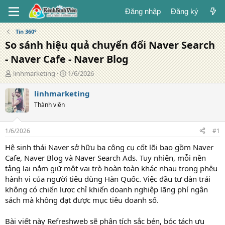
Đăng nhập
Đăng ký
Tin 360°
So sánh hiệu quả chuyển đổi Naver Search
- Naver Cafe - Naver Blog
T
N
linhmarketing
1/6/2026
á
g
c
à
linhmarketing
g
y
Thành viên
i
đ
ả
ă
n
1/6/2026
#1
g
Hệ sinh thái Naver sở hữu ba công cụ cốt lõi bao gồm Naver
Cafe, Naver Blog và Naver Search Ads. Tuy nhiên, mỗi nền
tảng lại nắm giữ một vai trò hoàn toàn khác nhau trong phễu
hành vi của người tiêu dùng Hàn Quốc. Việc đầu tư dàn trải
không có chiến lược chỉ khiến doanh nghiệp lãng phí ngân
sách mà không đạt được mục tiêu doanh số.
Bài viết này Refreshweb sẽ phân tích sắc bén, bóc tách ưu