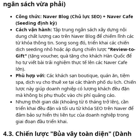
ngân sách vừa phải)
Công thức:
Naver Blog (Chủ lực SEO) + Naver Cafe
(Seeding định kỳ)
Cách vận hành:
Tập trung ngân sách xây dựng nội
dung chất lượng cao trên Naver Blog để chiếm lĩnh các
từ khóa thông tin. Song song đó, triển khai các chiến
dịch seeding nhỏ hoặc áp dụng chiến lược
"Review-to-
Gift"
(tặng voucher, quà tặng cho khách Hàn Quốc để
họ tự viết bài trải nghiệm thực tế lên các Naver Cafe
lớn).
Phù hợp với:
Các khách sạn boutique, quán ăn, tiệm
spa, dịch vụ cho thuê xe tại các thành phố du lịch. Chiến
lược này giúp doanh nghiệp có lượng khách đều đặn
mà không bị phụ thuộc vào chi phí quảng cáo.
Nhưng thời gian dài (khoảng từ 6 tháng trở lên), cần
triển khai đều đặn và tối ưu từ khóa SEO trên Naver để
đảm bảo sự hiển thị liên tục của doanh nghiệp trong
giai đoạn đầu triển khai.
4.3. Chiến lược "Bủa vây toàn diện" (Dành