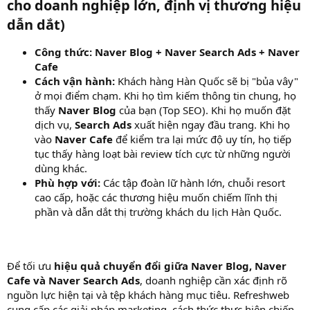
cho doanh nghiệp lớn, định vị thương hiệu
dẫn dắt)
Công thức:
Naver Blog + Naver Search Ads + Naver
Cafe
Cách vận hành:
Khách hàng Hàn Quốc sẽ bị "bủa vây"
ở mọi điểm chạm. Khi họ tìm kiếm thông tin chung, họ
thấy
Naver Blog
của bạn (Top SEO). Khi họ muốn đặt
dịch vụ,
Search Ads
xuất hiện ngay đầu trang. Khi họ
vào
Naver Cafe
để kiểm tra lại mức độ uy tín, họ tiếp
tục thấy hàng loạt bài review tích cực từ những người
dùng khác.
Phù hợp với:
Các tập đoàn lữ hành lớn, chuỗi resort
cao cấp, hoặc các thương hiệu muốn chiếm lĩnh thị
phần và dẫn dắt thị trường khách du lịch Hàn Quốc.
Để tối ưu
hiệu quả chuyển đổi giữa Naver Blog, Naver
Cafe và Naver Search Ads
, doanh nghiệp cần xác định rõ
nguồn lực hiện tại và tệp khách hàng mục tiêu. Refreshweb
cung cấp các giải pháp marketing, cách thức thực hiện chiến