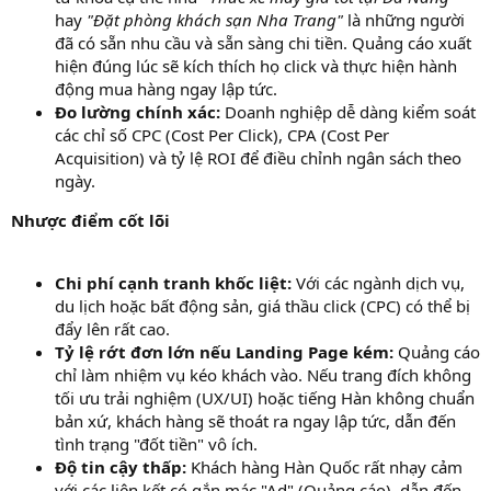
hay
"Đặt phòng khách sạn Nha Trang"
là những người
đã có sẵn nhu cầu và sẵn sàng chi tiền. Quảng cáo xuất
hiện đúng lúc sẽ kích thích họ click và thực hiện hành
động mua hàng ngay lập tức.
Đo lường chính xác:
Doanh nghiệp dễ dàng kiểm soát
các chỉ số CPC (Cost Per Click), CPA (Cost Per
Acquisition) và tỷ lệ ROI để điều chỉnh ngân sách theo
ngày.
Nhược điểm cốt lõi
Chi phí cạnh tranh khốc liệt:
Với các ngành dịch vụ,
du lịch hoặc bất động sản, giá thầu click (CPC) có thể bị
đẩy lên rất cao.
Tỷ lệ rớt đơn lớn nếu Landing Page kém:
Quảng cáo
chỉ làm nhiệm vụ kéo khách vào. Nếu trang đích không
tối ưu trải nghiệm (UX/UI) hoặc tiếng Hàn không chuẩn
bản xứ, khách hàng sẽ thoát ra ngay lập tức, dẫn đến
tình trạng "đốt tiền" vô ích.
Độ tin cậy thấp:
Khách hàng Hàn Quốc rất nhạy cảm
với các liên kết có gắn mác "Ad" (Quảng cáo), dẫn đến