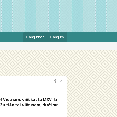
Đăng nhập
Đăng ký
#1
f Vietnam, viết tắt là MXV
, là
ầu tiên tại Việt Nam
,
dưới sự