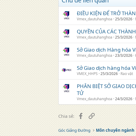
Chủ đề liên quan
ĐIỀU KIỆN ĐỂ TRỞ THÀ
Vmex_dautuhanghoa
25/3/2026
QUYỀN CỦA CÁC THÀNH
Vmex_dautuhanghoa
25/3/2026
Sở Giao dịch Hàng hóa Vi
Vmex_dautuhanghoa
23/3/2026
Sở Giao dịch hàng hóa V
VMEX_HHPS
25/3/2026
Rao vặt
PHÂN BIỆT SỞ GIAO DỊ
TỬ
Vmex_dautuhanghoa
24/3/2026
Facebook
Liên kết
Chia sẻ:
Góc Giảng Đường
Môn chuyên ngành