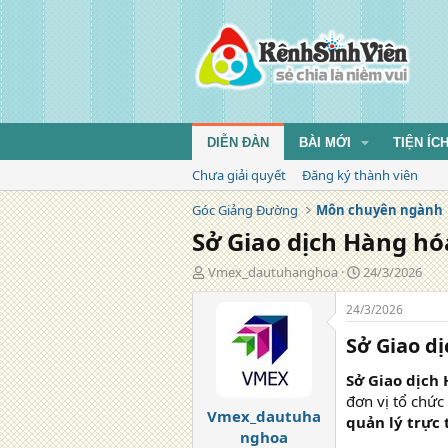
DIỄN ĐÀN
BÀI MỚI
TIỆN ÍC
Chưa giải quyết
Đăng ký thành viên
Góc Giảng Đường
Môn chuyên ngành
Sở Giao dịch Hàng hó
T
N
Vmex_dautuhanghoa
24/3/2026
á
g
c
à
24/3/2026
g
y
Sở Giao d
i
đ
ả
ă
Sở Giao dịch 
n
g
đơn vị tổ chức
Vmex_dautuha
quản lý trực
nghoa