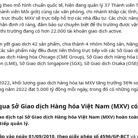
 theo mô hình chuẩn quốc tế, hiện đang quản lý 37 Thành viên T
ành viên Môi giới) cùng các văn phòng, chi nhánh khắp các tỉnh
g trực thuộc MXV sẽ trực tiếp hỗ trợ các nhà đầu tư. Các chức năn
ân định rõ ràng, đảm bảo sự chuyên biệt để thị trường được vận
thị trường đang có hơn 22.000 tài khoản giao dịch active.
 yết giao dịch 42 sản phẩm, chia thành 4 nhóm Nông sản, Năng 
ác sản phẩm này đều được liên thông trực tiếp với các Sở Giao dị
o dịch Hàng hóa Chicago (CME Group), Sở Giao dịch Hàng hóa Liê
n (LME), Sở Giao dịch Singapore (SGX), Sở Giao dịch Osaka (OSE)
022, khối lượng giao dịch hàng hóa tại MXV tăng trưởng 36% so 
ng năm 2022 đạt 5.000 tỷ đồng mỗi ngày, trong đó có những ngà
 qua Sở Giao dịch Hàng hóa Việt Nam (MXV) c
ao dịch tại Sở Giao dịch Hàng hóa Việt Nam (MXV) hoàn to
iếp quản lý.
ập vào ngày 01/09/2010, theo giấy phép số 4596/GP-BCT
và 