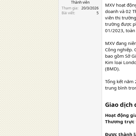
Thành viên
MXV hoạt động
Tham gia
20/3/2026
doanh và 02 Th
Bài viết
5
viên thị trườn
trường được ph
01/2023, toàn 
MXV đang niêm
Công nghiệp. C
bao gồm Sở Gia
Kim loại Londo
(BMD).
Tổng kết năm 2
trung bình tro
Giao dịch
Hoạt động gi
Thương trực t
Được thành l