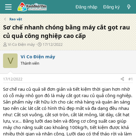
Đăng nhập
Đăng ký
Rao vặt
Sơ chế nhanh chóng bằng máy cắt gọt rau
củ quả công nghiệp cao cấp
T
N
Vi Co Điện máy
17/12/2022
á
g
c
à
Vi Co Điện máy
V
g
y
Thành viên
i
đ
ả
ă
n
17/12/2022
#1
g
Sơ chế rau củ quả sẽ đơn giản và tiết kiệm thời gian hơn nhờ
có cỗ máy nhỏ gọn đó là máy cắt gọt rau củ quả công nghiệp.
Sản phẩm này rất hữu ích cho các nhà hàng và quán ăn sáng
tạo nên các lát cắt có hình thù đẹp mắt và đa dạng đều nhau
như: Cắt sợi vuông, cắt sợi tròn, cắt lát mỏng, lát dày, cắt hạt
lựu, v.v… Bằng lưỡi dao bén và động cơ công suất cao giúp
máy cho năng suất cao khoảng 100kg/h, tiết kiệm được khá
nhiều thời gian và nhân công. Lưỡi dao có thể tháo rời và làm