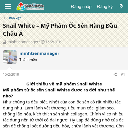
Đăng nhập
Đăng ký
Rao vặt
Snail White – Mỹ Phẩm Ốc Sên Hàng Đầu
Châu Á
T
N
minhtienmanager
15/2/2019
á
g
c
à
minhtienmanager
g
y
Thành viên
i
đ
ả
ă
n
15/2/2019
#1
g
Giới thiệu về mỹ phẩm Snail White
Mỹ phẩm từ ốc sên Snail White được ra đời như thế
nào?
Như chúng ta đều biết. Nhớt của con ốc sên có rất nhiều tác
dụng như. Làm lành vết thương, tiêu mụn cóc, giảm sẹo,
chống lão hóa, kích thích sản sinh collagen. Chính vì có nhiều
tác dụng nên từ thời cổ đại người Hy Lạp đã dùng nhớ của ốc
sên để chống loét đường tiêu hóa, chữa lành vết thương. Còn