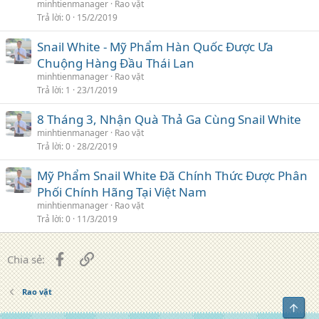
minhtienmanager
Rao vặt
Trả lời
0
15/2/2019
Snail White - Mỹ Phẩm Hàn Quốc Được Ưa
Chuộng Hàng Đầu Thái Lan
minhtienmanager
Rao vặt
Trả lời
1
23/1/2019
8 Tháng 3, Nhận Quà Thả Ga Cùng Snail White
minhtienmanager
Rao vặt
Trả lời
0
28/2/2019
Mỹ Phẩm Snail White Đã Chính Thức Được Phân
Phối Chính Hãng Tại Việt Nam
minhtienmanager
Rao vặt
Trả lời
0
11/3/2019
Facebook
Liên kết
Chia sẻ:
Rao vặt
Top