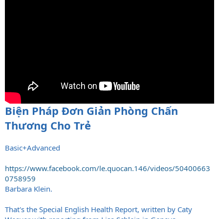
Biện Pháp Đơn Giản Phòng Chấn
Thương Cho Trẻ
Basic+Advanced
https://www.facebook.com/le.quocan.146/videos/50400663
0758959
Barbara Klein.
That's the Special English Health Report, written by Caty