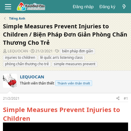
Đăng nhập
Đăng ký
Tiếng Anh
Simple Measures Prevent Injuries to
Children / Biện Pháp Đơn Giản Phòng Chấn
Thương Cho Trẻ
T
N
T
LEQUOCAN
21/2/2021
biện pháp đơn giản
á
g
ừ
injuries to children
lê quốc an’s listening class
c
à
k
phòng chấn thương cho trẻ
simple measures prevent
g
y
h
i
đ
ó
LEQUOCAN
ả
ă
a
n
Thành viên thân thiết
Thành viên thân thiết
g
21/2/2021
#1
Simple Measures Prevent Injuries to
Children