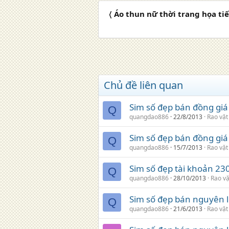
〈 Áo thun nữ thời trang họa tiế
Chủ đề liên quan
Sim số đẹp bán đồng giá
Q
quangdao886
22/8/2013
Rao vặt
Sim số đẹp bán đồng gi
Q
quangdao886
15/7/2013
Rao vặt
Sim số đẹp tài khoản 23
Q
quangdao886
28/10/2013
Rao vặ
Sim số đẹp bán nguyên lô
Q
quangdao886
21/6/2013
Rao vặt