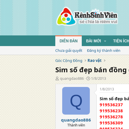
DIỄN ĐÀN
BÀI MỚI
TIỆN ÍC
Chưa giải quyết
Đăng ký thành viên
Góc Cộng Đồng
Rao vặt
Sim số đẹp bán đồng 
T
N
quangdao886
1/8/2013
á
g
c
à
1/8/2013
g
y
Q
Sim số đẹp b
i
đ
ả
ă
919536237
n
919536238
g
919536278
quangdao886
919536309
Thành viên
919536334