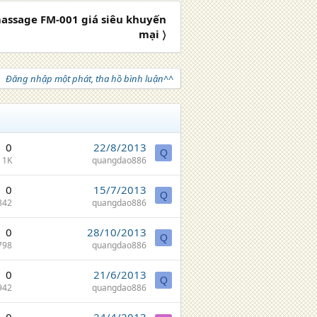
assage FM-001 giá siêu khuyến
mại 〉
Đăng nhập một phát, tha hồ bình luận^^
0
22/8/2013
Q
1K
quangdao886
0
15/7/2013
Q
842
quangdao886
0
28/10/2013
Q
798
quangdao886
0
21/6/2013
Q
942
quangdao886