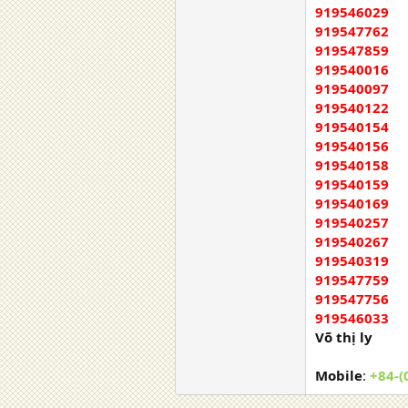
919546029
919547762
919547859
919540016
919540097
919540122
919540154
919540156
919540158
919540159
919540169
919540257
919540267
919540319
919547759
919547756
919546033
Võ thị ly
Mobile
:
+84-(