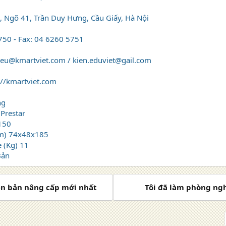
, Ngõ 41, Trần Duy Hưng, Cầu Giấy, Hà Nội
750 - Fax: 04 6260 5751
hieu@kmartviet.com / kien.eduviet@gail.com
://kmartviet.com
ng
Prestar
 150
mm) 74x48x185
 (Kg) 11
Bản
iễn bản nâng cấp mới nhất
Tôi đã làm phòng ngh