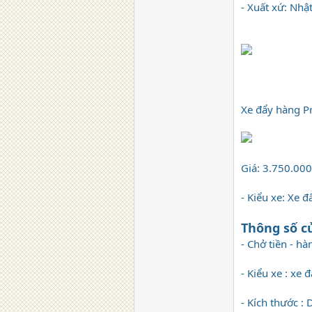
- Xuất xứ: Nhậ
Xe đẩy hàng P
Giá: 3.750.00
- Kiểu xe: Xe 
Thông số c
- Chở tiền - hà
- Kiểu xe : xe 
- Kích thước :