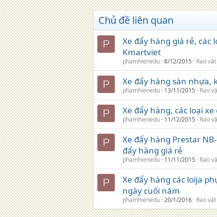
Chủ đề liên quan
Xe đẩy hàng giá rẻ, các 
P
Kmartviet
phamhienedu
8/12/2015
Rao vặt
Xe đẩy hàng sàn nhựa, k
P
phamhienedu
13/11/2015
Rao vặ
Xe đẩy hàng, các loại x
P
phamhienedu
11/12/2015
Rao vặ
Xe đẩy hàng Prestar NB-
P
đẩy hàng giá rẻ
phamhienedu
11/11/2015
Rao vặ
Xe đẩy hàng các loija ph
P
ngày cuối năm
phamhienedu
20/1/2016
Rao vặt