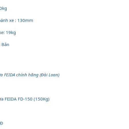
00kg
bánh xe : 130mm
xe: 19kg
t Bản
a FEIDA chính hãng (Đài Loan)
ựa FEIDA FD-150 (150Kg)
0Đ