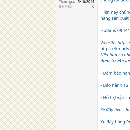
Tham gia
5/10/2015
Bài viết
0
Hiện nay chúng
hãng sản xuất 
Hotline: 0944
Website: https:
https://kmart
Nếu bạn có nhu
được tư vấn lự
- Đảm bảo hà
- Bảo hành 12
- Hỗ trợ vận c
Xe đẩy tiền - 
Xe đẩy hàng P