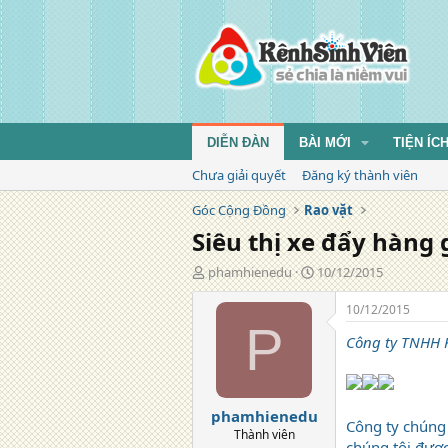
DIỄN ĐÀN
BÀI MỚI
TIỆN ÍC
Chưa giải quyết
Đăng ký thành viên
Góc Cộng Đồng
Rao vặt
Siêu thị xe đẩy hàng g
T
N
phamhienedu
10/12/2015
á
g
c
à
10/12/2015
g
y
P
Công ty TNHH K
i
đ
ả
ă
n
g
phamhienedu
Công ty chúng 
Thành viên
chúng tôi được