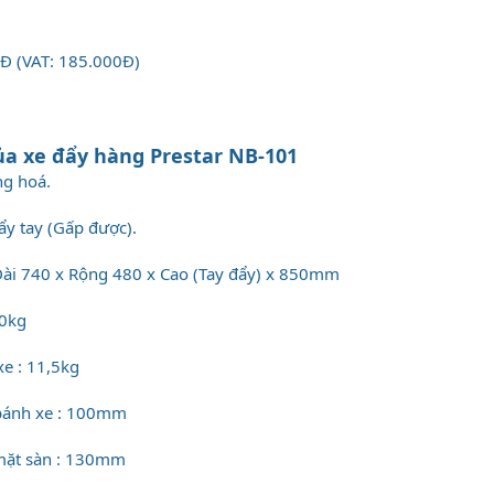
0Đ (VAT: 185.000Đ)
ủa xe đẩy hàng Prestar NB-101
ng hoá.
đẩy tay (Gấp được).
 Dài 740 x Rộng 480 x Cao (Tay đẩy) x 850mm
50kg
xe : 11,5kg
bánh xe : 100mm
 mặt sàn : 130mm