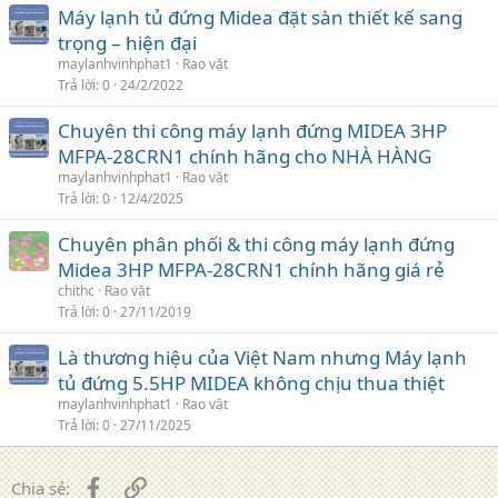
Máy lạnh tủ đứng Midea đặt sàn thiết kế sang
trọng – hiện đại
maylanhvinhphat1
Rao vặt
Trả lời
0
24/2/2022
Chuyên thi công máy lạnh đứng MIDEA 3HP
MFPA-28CRN1 chính hãng cho NHÀ HÀNG
maylanhvinhphat1
Rao vặt
Trả lời
0
12/4/2025
Chuyên phân phối & thi công máy lạnh đứng
Midea 3HP MFPA-28CRN1 chính hãng giá rẻ
chithc
Rao vặt
Trả lời
0
27/11/2019
Là thương hiệu của Việt Nam nhưng Máy lạnh
tủ đứng 5.5HP MIDEA không chịu thua thiệt
maylanhvinhphat1
Rao vặt
Trả lời
0
27/11/2025
Facebook
Liên kết
Chia sẻ: