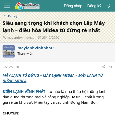
Đăng nhập
Đăng ký
Rao vặt
Siêu sang trọng khi khách chọn Lắp Máy
lạnh – điều hòa Midea tủ đứng rẻ nhất
T
N
maylanhvinhphat1
25/12/2020
á
g
c
à
maylanhvinhphat1
g
y
Thành viên
i
đ
ả
ă
n
25/12/2020
#1
g
MÁY LẠNH TỦ ĐỨNG
–
MÁY LẠNH MIDEA
–
MÁY LẠNH TỦ
ĐỨNG MIDEA
ĐIỆN LẠNH VĨNH PHÁT
– tự hào là nhà thầu hệ thống lạnh
dân dụng thương mại và công nghiệp uy tín – chất lượng –
giá rẻ tại khu vực Miền tây và các tỉnh Đông Nam Bộ.
CHUYÊN: