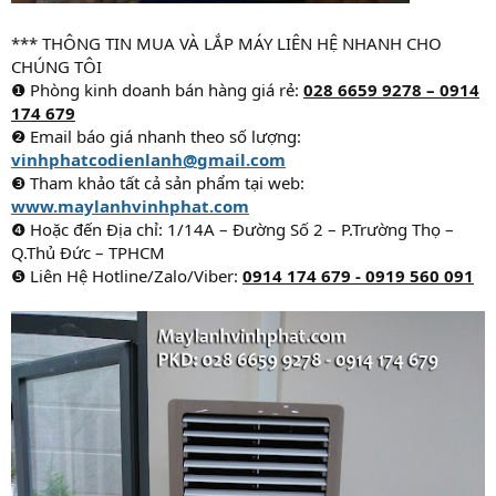
*** THÔNG TIN MUA VÀ LẮP MÁY LIÊN HỆ NHANH CHO
CHÚNG TÔI
❶ Phòng kinh doanh bán hàng giá rẻ:
028 6659 9278 – 0914
174 679
❷ Email báo giá nhanh theo số lượng:
vinhphatcodienlanh@gmail.com
❸ Tham khảo tất cả sản phẩm tại web:
www.maylanhvinhphat.com
❹ Hoặc đến Địa chỉ: 1/14A – Đường Số 2 – P.Trường Thọ –
Q.Thủ Đức – TPHCM
❺ Liên Hệ Hotline/Zalo/Viber:
0914 174 679 - 0919 560 091