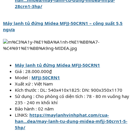
28crn1-3hp/
Máy lạnh tủ đứng Midea MFJJ-50CRN1 – công suất 5,5
ngựa
Máy lạnh tủ đứng Midea MFJJ-50CRN1
Giá : 28.000.000₫
Model :
MFJJ-50CRN1
Xuất xứ : Việt Nam
Kích thước : DL: 540x410x1825: DN: 900x350x1170
Sử dụng : Cho phòng có diện tích : 78 - 80 m vuông hay
235 - 240 m khối khí
Bảo hành : 02 năm
LINKS:
https://maylanhvinhphat.com/cua-
han...dea/may-lanh-tu-dung-midea-mfjj-50crn1-5-
5hp/