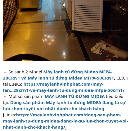
⇔ So sánh 2 Model
Máy lạnh tủ đứng Midea MFPA-
28CRN1 và Máy lạnh tủ đứng Midea MFPA-50CRN1
,
CLICK
tại LINKS:
https://maylanhvinhphat.com/may-
lan...28crn1-va-may-lanh-tu-dung-midea-mfpa-50crn1/
⇔ Một số sản phẩm
MÁY LẠNH TỦ ĐỨNG MIDEA
tiêu biểu
tại:
Dòng sản phẩm Máy lạnh tủ đứng MIDEA đang là sự
lựa chọn tuyệt vời nhất dành cho khách hàng
[
Links:
https://maylanhvinhphat.com/dong-san-pham-
may-lanh-tu-dung-midea-dang-la-su-lua-chon-tuyet-voi-
nhat-danh-cho-khach-hang/
]