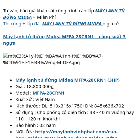
Tư vấn, báo giá khảo sát công trình cần lắp
MÁY LẠNH TỦ
ĐỨNG MIDEA
= Miễn Phí
Thi công + lắp đặt
MÁY LẠNH TỦ ĐỨNG MIDEA
= giá rẻ
Máy lạnh tủ đứng Midea MFPA-28CRN1 – công suất 3
ngựa
Máy lạnh tủ đứng Midea MFPA-28CRN1 (3HP)
Giá : 18.800.000₫
Model :
MFPA-28CRN1
Xuất xứ : Việt Nam
Kích thước : DL: 510x315x1750; DN: 845x636x702
Sử dụng : Cho phòng có diện tích : 38 - 40 m vuông hay
110 - 120 m khối khí
Bảo hành : 02 năm
NGUỒN:
https://maylanhvinhphat.com/cua-
han...midea/may-lanh-tu-dung-midea-mfpa-