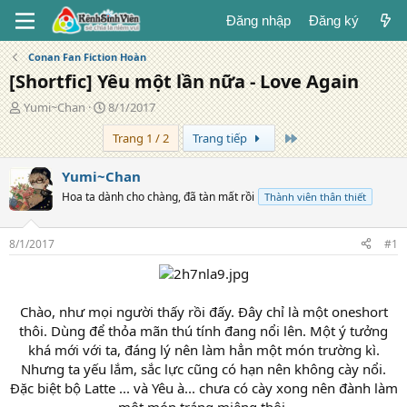
Đăng nhập
Đăng ký
Conan Fan Fiction Hoàn
[Shortfic] Yêu một lần nữa - Love Again
T
N
Yumi~Chan
8/1/2017
á
g
Trang cuối
Trang 1 / 2
Trang tiếp
c
à
g
y
i
đ
Yumi~Chan
ả
ă
Hoa ta dành cho chàng, đã tàn mất rồi
Thành viên thân thiết
n
g
8/1/2017
#1
Chào, như mọi người thấy rồi đấy. Đây chỉ là một oneshort
thôi. Dùng để thỏa mãn thú tính đang nổi lên. Một ý tưởng
khá mới với ta, đáng lý nên làm hẳn một món trường kì.
Nhưng ta yếu lắm, sắc lực cũng có hạn nên không cày nổi.
Đặc biệt bộ Latte ... và Yêu à... chưa có cày xong nên đành làm
một món tráng miệng thôi.