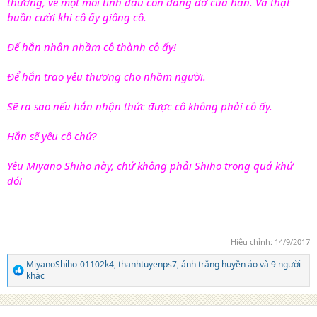
thương, về một mối tình đầu còn dang dở của hắn. Và thật
buồn cười khi cô ấy giống cô.
Để hắn nhận nhầm cô thành cô ấy!
Để hắn trao yêu thương cho nhầm người.
Sẽ ra sao nếu hắn nhận thức được cô không phải cô ấy.
Hắn sẽ yêu cô chứ?
Yêu Miyano Shiho này, chứ không phải Shiho trong quá khứ
đó!
Hiệu chỉnh:
14/9/2017
MiyanoShiho-01102k4
,
thanhtuyenps7
,
ánh trăng huyền ảo
và 9 người
R
khác
e
a
c