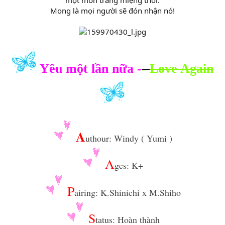
Mong là mọi người sẽ đón nhận nó!
Yêu một lần nữa -
-
Love Again
A
uthour: Windy ( Yumi )
A
ges: K+
P
airing: K.Shinichi x M.Shiho
S
tatus: Hoàn thành