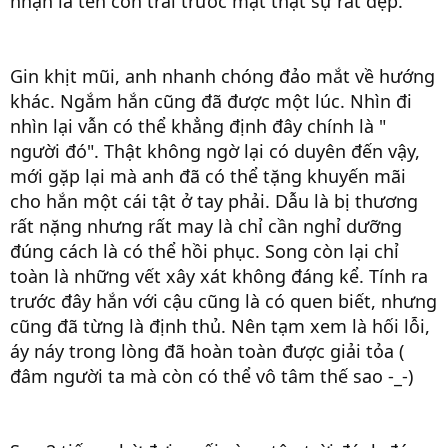
nhận là tên con trai trước mặt thật sự rất đẹp.
Gin khịt mũi, anh nhanh chóng đảo mắt về hướng
khác. Ngắm hắn cũng đã được một lúc. Nhìn đi
nhìn lại vẫn có thể khẳng định đây chính là "
người đó". Thật không ngờ lại có duyên đến vậy,
mới gặp lại mà anh đã có thể tặng khuyến mãi
cho hắn một cái tật ở tay phải. Dẫu là bị thương
rất nặng nhưng rất may là chỉ cần nghỉ dưỡng
đúng cách là có thể hồi phục. Song còn lại chỉ
toàn là những vết xây xát không đáng kể. Tính ra
trước đây hắn với cậu cũng là có quen biết, nhưng
cũng đã từng là định thủ. Nên tạm xem là hối lỗi,
áy náy trong lòng đã hoàn toàn được giải tỏa (
đâm người ta mà còn có thể vô tâm thế sao -_-)