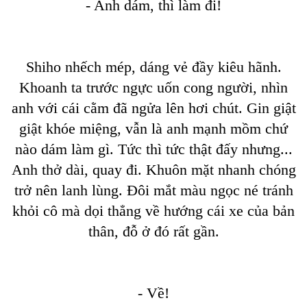
- Anh dám, thì làm đi!
Shiho nhếch mép, dáng vẻ đầy kiêu hãnh.
Khoanh ta trước ngực uốn cong người, nhìn
anh với cái cằm đã ngửa lên hơi chút. Gin giật
giật khóe miệng, vẫn là anh mạnh mồm chứ
nào dám làm gì. Tức thì tức thật đấy nhưng...
Anh thở dài, quay đi. Khuôn mặt nhanh chóng
trở nên lanh lùng. Đôi mắt màu ngọc né tránh
khỏi cô mà dọi thẳng về hướng cái xe của bản
thân, đỗ ở đó rất gần.
- Về!