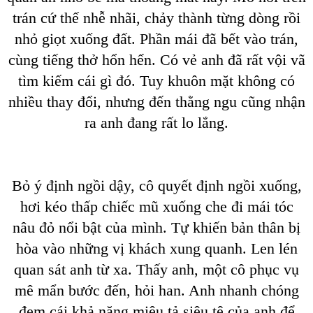
trán cứ thế nhễ nhãi, chảy thành từng dòng rồi
nhỏ giọt xuống đất. Phần mái đã bết vào trán,
cùng tiếng thở hổn hển. Có vẻ anh đã rất vội vã
tìm kiếm cái gì đó. Tuy khuôn mặt không có
nhiều thay đổi, nhưng đến thằng ngu cũng nhận
ra anh đang rất lo lắng.
Bỏ ý định ngồi dậy, cô quyết định ngồi xuống,
hơi kéo thấp chiếc mũ xuống che đi mái tóc
nâu đỏ nổi bật của mình. Tự khiến bản thân bị
hòa vào những vị khách xung quanh. Len lén
quan sát anh từ xa. Thấy anh, một cô phục vụ
mê mẩn bước đến, hỏi han. Anh nhanh chóng
đem cái khả năng miêu tả siêu tệ của anh để