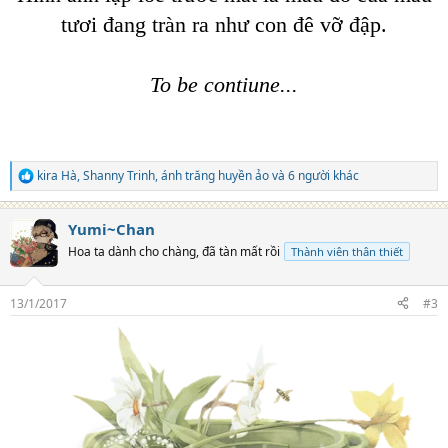
tươi đang tràn ra như con đê vỡ đập.
To be contiune...
kira Hà
,
Shanny Trinh
,
ánh trăng huyền ảo
và 6 người khác
R
e
a
Yumi~Chan
c
t
Hoa ta dành cho chàng, đã tàn mất rồi
Thành viên thân thiết
i
o
n
13/1/2017
#3
s
: