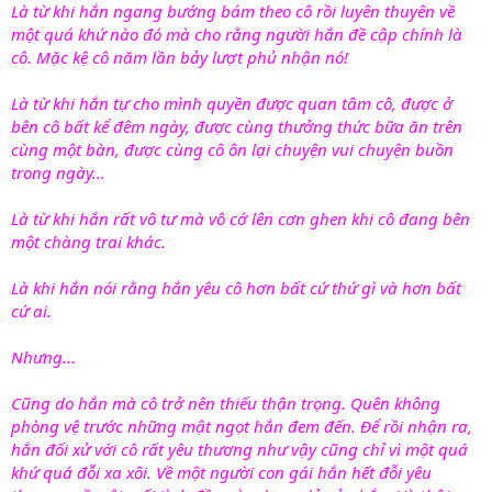
Là từ khi hắn ngang bướng bám theo cô rồi luyên thuyên về
một quá khứ nào đó mà cho rằng người hắn đề cập chính là
cô. Mặc kệ cô năm lần bảy lượt phủ nhận nó!
Là từ khi hắn tự cho mình quyền được quan tâm cô, được ở
bên cô bất kể đêm ngày, được cùng thưởng thức bữa ăn trên
cùng một bàn, được cùng cô ôn lại chuyện vui chuyện buồn
trong ngày...
Là từ khi hắn rất vô tư mà vô cớ lên cơn ghen khi cô đang bên
một chàng trai khác.
Là khi hắn nói rằng hắn yêu cô hơn bất cứ thứ gì và hơn bất
cứ ai.
Nhưng...
Cũng do hắn mà cô trở nên thiếu thận trọng. Quên không
phòng vệ trước những mật ngọt hắn đem đến. Để rồi nhận ra,
hắn đối xử với cô rất yêu thương như vậy cũng chỉ vì một quá
khứ quá đỗi xa xôi. Về một người con gái hắn hết đỗi yêu