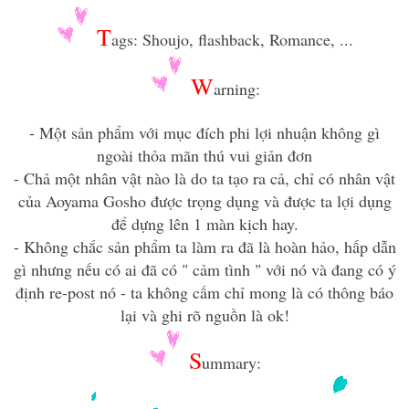
T
ags: Shoujo, flashback, Romance, ...
W
arning:
- Một sản phẩm với mục đích phi lợi nhuận không gì
ngoài thỏa mãn thú vui giản đơn
- Chả một nhân vật nào là do ta tạo ra cả, chỉ có nhân vật
của Aoyama Gosho được trọng dụng và được ta lợi dụng
để dựng lên 1 màn kịch hay.
- Không chắc sản phẩm ta làm ra đã là hoàn hảo, hấp dẫn
gì nhưng nếu có ai đã có " cảm tình " với nó và đang có ý
định re-post nó - ta không cấm chỉ mong là có thông báo
lại và ghi rõ nguồn là ok!
S
ummary: