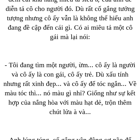
diễn tả cô cho người đó. Dù rất cố gắng tưởng
tượng nhưng cô ấy vẫn là không thể hiểu anh
đang đề cập đến cái gì. Có ai miêu tả một cô
gái mà lại nói:
- Tôi đang tìm một người, ừm... cô ấy là người
và cô ấy là con gái, cô ấy trẻ. Dù xấu tính
nhưng rất xinh đẹp... và cô ấy để tóc ngắn... Về
màu tóc thì... nó màu gì nhỉ? Giống như sự kết
hợp của nắng hòa với màu hạt dẻ, trộn thêm
chút lửa à và...
Anh lúng túng, cố gắng vận động cơ não để