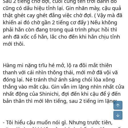
Sau 2 tiếng chờ đợi, cuối cùng tên trời đánh đó
cũng có dấu hiệu tỉnh lại. Gin nhăn mày, cậu quả
thật ghét cay ghét đắng việc chờ đợi. ( Vậy mà đã
khiến ai đó chờ gần 2 tiếng cơ đấy ) Nếu không
phải hắn còn đang trong quá trình phục hồi thì
anh đã xốc cổ hắn, lắc cho đến khi hắn chịu tỉnh
mới thôi.
Hàng mi nặng trĩu hé mở, lộ ra đôi mắt thiên
thanh với cái nhìn thông thái, mới mở đã vội vã
đóng lại. Né tránh thứ ánh sáng chói lòa xông
thẳng vào mắt cậu. Gin vẫn im lặng nhìn nhất cửa
nhất động của Shinichi, đợi đến khi cậu để ý đến
bản thân thì mới lên tiếng, sau 2 tiếng im lặng:
Top
Bot
- Tôi hiểu cậu muốn nói gì. Nhưng trước tiên,