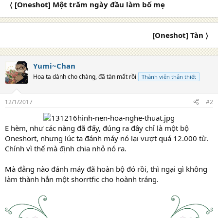
t
〈 [Oneshot] Một trăm ngày đầu làm bố mẹ
i
o
n
s
[Oneshot] Tàn 〉
:
Yumi~Chan
Hoa ta dành cho chàng, đã tàn mất rồi
Thành viên thân thiết
12/1/2017
#2
E hèm, như các nàng đã đấy, đúng ra đây chỉ là một bộ
Oneshort, nhưng lúc ta đánh máy nó lại vượt quá 12.000 từ.
Chính vì thế mà định chia nhỏ nó ra.
Mà đằng nào đánh máy đã hoàn bộ đó rồi, thì ngại gì không
làm thành hẳn một shorrtfic cho hoành tráng.