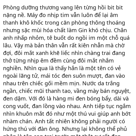
Phòng dưỡng thương vang lên từng hồi bit bit
nặng nề. Máy đo nhịp tim vẫn luôn để lại âm
thanh khô khốc trong căn phòng thông thoáng
nhưng sặc mùi hóa chất làm Gin khó chịu. Chân
anh nhấp nhỏm, tê buốt do ngồi im một chỗ quá
lâu. Vậy mà bản thân vẫn rất kiên nhẫn mà chờ
đợi, đôi mắt xanh khẽ liếc nhìn chàng trai đang
thở từng nhịp êm đềm cùng đôi mắt nhắm
nghiền. Nhìn qua là thấy hắn là một tên có vẻ
ngoài lãng tử, mái tóc đen suôn mượt, đan vào
nhau trên chiếc gối mềm mịn. Nước da trắng
ngần, chiếc mũi thanh tao, vầng mày bán nguyệt,
đen dậm. Với đó là hàng mi đen bóng bẩy, dài và
cong vuốt, đan lồng vào nhau. Anh tiếp tục ngắm
nhìn khuôn mắt đó như một thú vui giúp anh bớt
nhàm chán. Anh tất nhiên không phải người có
hứng thú với đàn ông. Nhưng lại không thể phủ