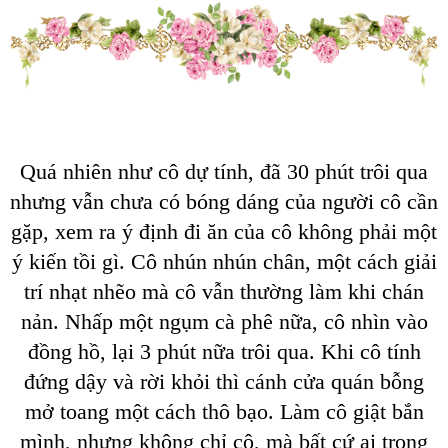
Quá nhiên như cô dự tính, đã 30 phút trôi qua
nhưng vẫn chưa có bóng dáng của người cô cần
gặp, xem ra ý định đi ăn của cô không phải một
ý kiến tồi gì. Cô nhún nhún chân, một cách giải
trí nhạt nhẽo mà cô vẫn thường làm khi chán
nản. Nhấp một ngụm cà phê nữa, cô nhìn vào
đồng hồ, lại 3 phút nữa trôi qua. Khi cô tính
đứng dậy và rời khỏi thì cánh cửa quán bỗng
mở toang một cách thô bạo. Làm cô giật bắn
mình, nhưng không chỉ cô, mà bất cứ ai trong