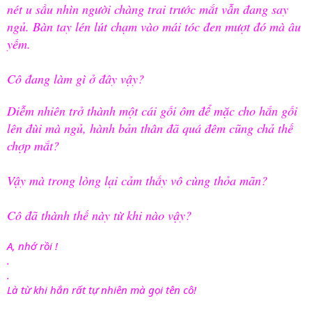
nét u sầu nhìn người chàng trai trước mắt vẫn đang say
ngủ. Bàn tay lén lút chạm vào mái tóc đen mượt đó mà âu
yếm.
Cô đang làm gì ở đây vậy?
Diễm nhiên trở thành một cái gối ôm để mặc cho hắn gối
lên đùi mà ngủ, hành bản thân đã quá đêm cũng chả thế
chợp mắt?
Vậy mà trong lòng lại cảm thấy vô cùng thỏa mãn?
Cô đã thành thế này từ khi nào vậy?
A, nhớ rồi !
.
.
Là từ khi hắn rất tự nhiên mà gọi tên cô!