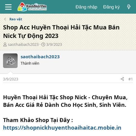
Đăng nhập
Đăng ký
Rao vặt
Shop Acc Huyền Thoại Hải Tặc Mua Bán
Nick Tự Động 2023
T
N
saothaibach2023
3/9/2023
á
g
c
à
saothaibach2023
g
y
Thành viên
i
đ
ả
ă
n
3/9/2023
#1
g
Huyền Thoại Hải Tặc Shop Nick - Chuyên Mua,
Bán Acc Giá Rẻ Dành Cho Học Sinh, Sinh Viên.
Tham Khảo Shop Tại Đây :
https://shopnickhuyenthoaihaitac.mobie.in