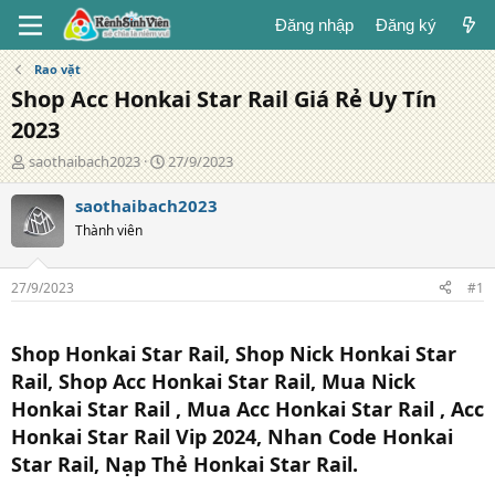
Đăng nhập
Đăng ký
Rao vặt
Shop Acc Honkai Star Rail Giá Rẻ Uy Tín
2023
T
N
saothaibach2023
27/9/2023
á
g
c
à
saothaibach2023
g
y
Thành viên
i
đ
ả
ă
n
27/9/2023
#1
g
Shop Honkai Star Rail, Shop Nick Honkai Star
Rail, Shop Acc Honkai Star Rail, Mua Nick
Honkai Star Rail , Mua Acc Honkai Star Rail , Acc
Honkai Star Rail Vip 2024, Nhan Code Honkai
Star Rail, Nạp Thẻ Honkai Star Rail.