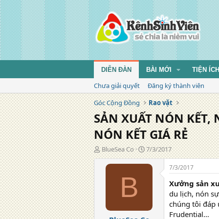
DIỄN ĐÀN
BÀI MỚI
TIỆN ÍC
Chưa giải quyết
Đăng ký thành viên
Góc Cộng Đồng
Rao vặt
SẢN XUẤT NÓN KẾT, 
NÓN KẾT GIÁ RẺ
T
N
BlueSea Co
7/3/2017
á
g
c
à
7/3/2017
g
y
B
Xưởng sản xu
i
đ
ả
ă
du lịch, nón s
n
chúng tôi đáp 
g
Frudential…