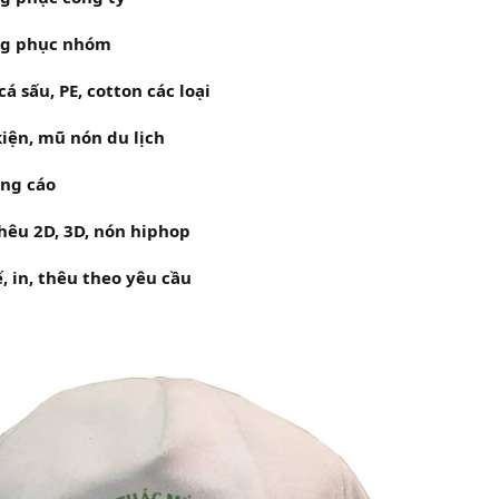
ng phục nhóm
á sấu, PE, cotton các loại
iện, mũ nón du lịch
ng cáo
hêu 2D, 3D, nón hiphop
, in, thêu theo yêu cầu