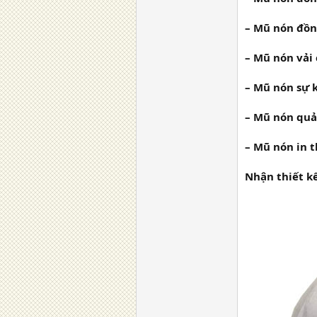
– Mũ nón đồ
– Mũ nón vải c
– Mũ nón sự k
– Mũ nón quả
– Mũ nón in t
Nhận thiết kế