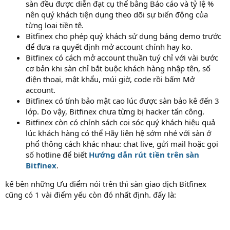
sàn đều được diễn đạt cụ thể bằng Báo cáo và tỷ lệ %
nên quý khách tiện dụng theo dõi sự biến động của
từng loại tiền tệ.
Bitfinex cho phép quý khách sử dụng bảng demo trước
để đưa ra quyết định mở account chính hay ko.
Bitfinex có cách mở account thuần tuý chỉ với vài bước
cơ bản khi sàn chỉ bắt buộc khách hàng nhập tên, số
điện thoại, mật khẩu, múi giờ, code rồi bấm Mở
account.
Bitfinex có tính bảo mật cao lúc được sàn bảo kê đến 3
lớp. Do vậy, Bitfinex chưa từng bị hacker tấn công.
Bitfinex còn có chính sách coi sóc quý khách hiệu quả
lúc khách hàng có thể Hãy liên hệ sớm nhé với sàn ở
phổ thông cách khác nhau: chat live, gửi mail hoặc gọi
số hotline để biết
Hướng dẫn rút tiền trên sàn
Bitfinex
.
kế bên những Ưu điểm nói trên thì sàn giao dịch Bitfinex
cũng có 1 vài điểm yếu còn đó nhất định. đấy là: