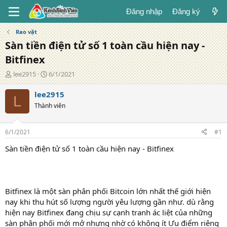
Đăng nhập
Đăng ký
Rao vặt
Sàn tiền điện tử số 1 toàn cầu hiện nay -
Bitfinex
T
N
lee2915
6/1/2021
á
g
c
à
lee2915
L
g
y
Thành viên
i
đ
ả
ă
n
6/1/2021
#1
g
Sàn tiền điện tử số 1 toàn cầu hiện nay - Bitfinex
Bitfinex là một sàn phân phối Bitcoin lớn nhất thế giới hiện
nay khi thu hút số lượng người yêu lượng gần như. dù rằng
hiện nay Bitfinex đang chịu sự cạnh tranh ác liệt của những
sàn phân phối mới mở nhưng nhờ có không ít Ưu điểm riêng