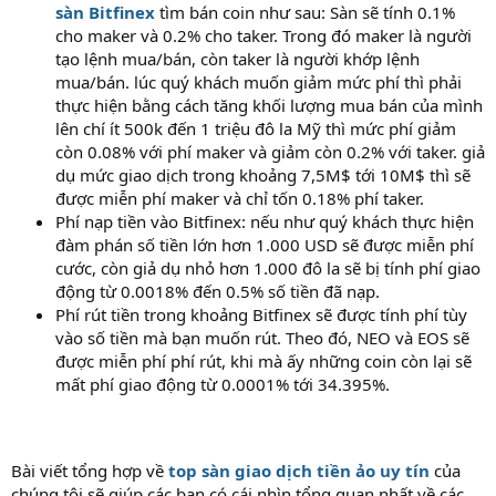
sàn Bitfinex
tìm bán coin như sau: Sàn sẽ tính 0.1%
cho maker và 0.2% cho taker. Trong đó maker là người
tạo lệnh mua/bán, còn taker là người khớp lệnh
mua/bán. lúc quý khách muốn giảm mức phí thì phải
thực hiện bằng cách tăng khối lượng mua bán của mình
lên chí ít 500k đến 1 triệu đô la Mỹ thì mức phí giảm
còn 0.08% với phí maker và giảm còn 0.2% với taker. giả
dụ mức giao dịch trong khoảng 7,5M$ tới 10M$ thì sẽ
được miễn phí maker và chỉ tốn 0.18% phí taker.
Phí nạp tiền vào Bitfinex: nếu như quý khách thực hiện
đàm phán số tiền lớn hơn 1.000 USD sẽ được miễn phí
cước, còn giả dụ nhỏ hơn 1.000 đô la sẽ bị tính phí giao
động từ 0.0018% đến 0.5% số tiền đã nạp.
Phí rút tiền trong khoảng Bitfinex sẽ được tính phí tùy
vào số tiền mà bạn muốn rút. Theo đó, NEO và EOS sẽ
được miễn phí phí rút, khi mà ấy những coin còn lại sẽ
mất phí giao động từ 0.0001% tới 34.395%.
Bài viết tổng hợp về
top sàn giao dịch tiền ảo uy tín
của
chúng tôi sẽ giúp các bạn có cái nhìn tổng quan nhất về các