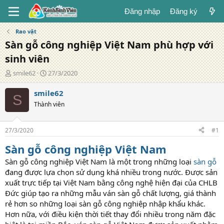
Đăng nhập
Đăng ký
Rao vặt
Sàn gỗ công nghiệp Việt Nam phù hợp với
sinh viên
T
N
smile62
27/3/2020
á
g
c
à
smile62
S
g
y
Thành viên
i
đ
ả
ă
n
27/3/2020
#1
g
Sàn gỗ công nghiệp Việt Nam
Sàn gỗ công nghiệp Việt Nam là một trong những loại
sàn gỗ
đang được lựa chọn sử dụng khá nhiều trong nước. Được sản
xuất trực tiếp tại Việt Nam bằng công nghệ hiện đại của CHLB
Đức giúp tạo ra những mẫu ván sàn gỗ chất lượng, giá thành
rẻ hơn so những loại sàn gỗ công nghiệp nhập khẩu khác.
Hơn nữa, với điều kiện thời tiết thay đổi nhiều trong năm đặc