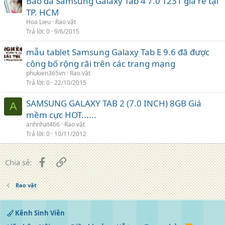
Bao da Samsung Galaxy Tab 4 7.0 T231 giá rẻ tại
TP. HCM
Hoa Lieu
Rao vặt
Trả lời
0
9/6/2015
mẫu tablet Samsung Galaxy Tab E 9.6 đã được
công bố rộng rãi trên các trang mạng
phukien365vn
Rao vặt
Trả lời
0
22/10/2015
SAMSUNG GALAXY TAB 2 (7.0 INCH) 8GB Giá
A
mềm cực HOT......
anhnhat466
Rao vặt
Trả lời
0
10/11/2012
Facebook
Liên kết
Chia sẻ:
Rao vặt
Kênh Sinh Viên