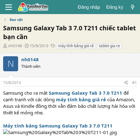
Đăng nhập
Đăng ký
Rao vặt
Samsung Galaxy Tab 3 7.0 T211 chiếc tablet
bạn cần
T
N
T
nh0148
15/8/2013
máy tính bảng giá rẻ
tablet gia re
á
g
ừ
c
à
k
nh0148
N
g
y
h
Thành viên
i
đ
ó
ả
ă
a
n
15/8/2013
#1
g
Samsung cho ra mắt
Samsung Galaxy Tab 3 7.0 T211
để
cạnh tranh với các dòng
máy tính bảng giá rẻ
của Amazon,
Asus và Kindle đồng thời vẫn đảm bảo chất lượng hài hòa với
thiết kế mỏng nhẹ.
Máy tính bảng Samsung Galaxy Tab 3 7.0
T211